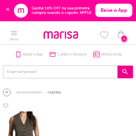
Ganhe 10% OFF na sua primeira 
Baixe o App
compra usando o cupom: APP10
Skip
Skip
to
to
content
navigation
0
MENU
Baixe o App
Cartão e Serviços
Minha conta
ROUPA FEMININA
COLETES