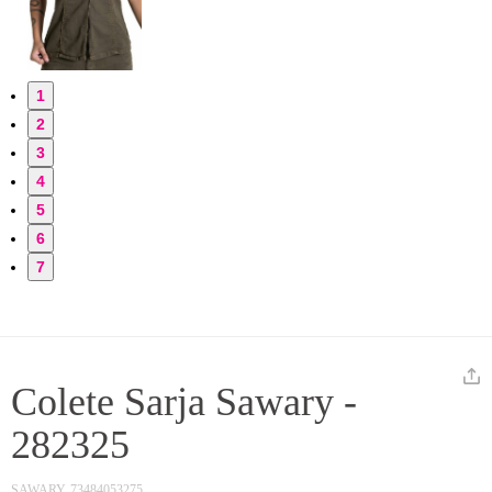
1
2
3
4
5
6
7
Colete Sarja Sawary -
282325
SAWARY
73484053275