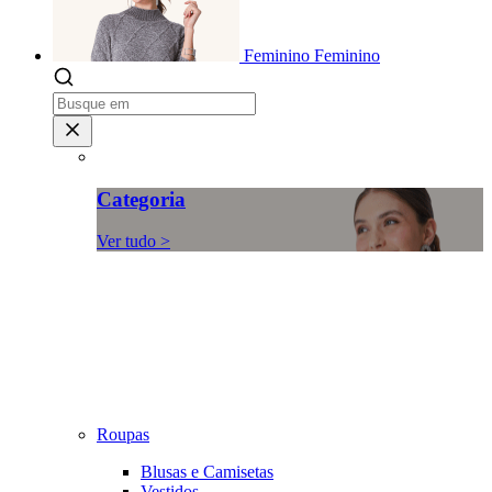
Feminino
Feminino
Categoria
Ver tudo >
Roupas
Blusas e Camisetas
Vestidos