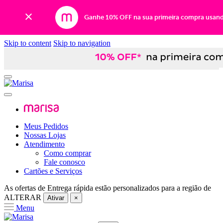
Ganhe 10% OFF na sua primeira compra usan
Skip to content
Skip to navigation
Meus Pedidos
Nossas Lojas
Atendimento
Como comprar
Fale conosco
Cartões e Serviços
As ofertas de
Entrega rápida
estão personalizados para a região de
ALTERAR
Ativar
×
Menu