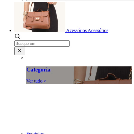
Acessórios
Acessórios
Categoria
Ver tudo >
Feminino