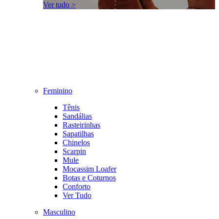
Ver tudo >
Feminino
Tênis
Sandálias
Rasteirinhas
Sapatilhas
Chinelos
Scarpin
Mule
Mocassim Loafer
Botas e Coturnos
Conforto
Ver Tudo
Masculino