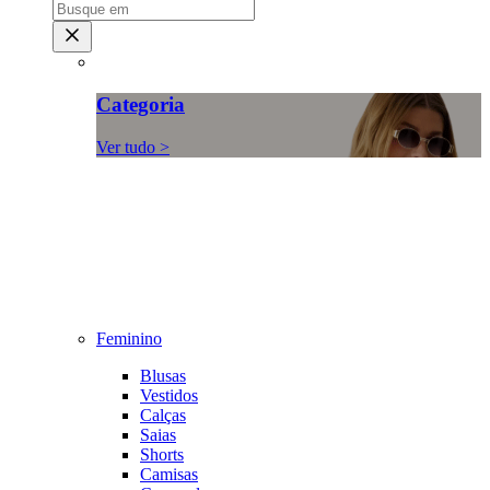
Categoria
Ver tudo >
Feminino
Blusas
Vestidos
Calças
Saias
Shorts
Camisas