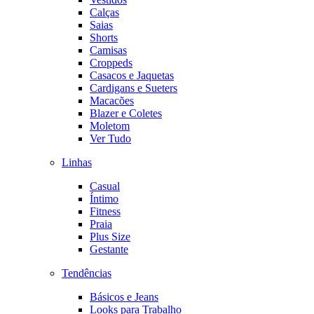
Calças
Saias
Shorts
Camisas
Croppeds
Casacos e Jaquetas
Cardigans e Sueters
Macacões
Blazer e Coletes
Moletom
Ver Tudo
Linhas
Casual
Íntimo
Fitness
Praia
Plus Size
Gestante
Tendências
Básicos e Jeans
Looks para Trabalho