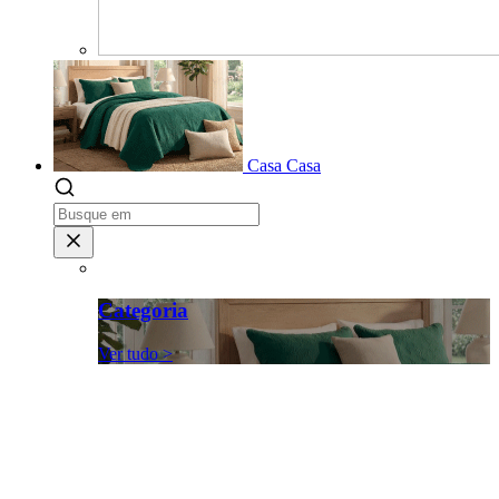
Casa
Casa
Categoria
Ver tudo >