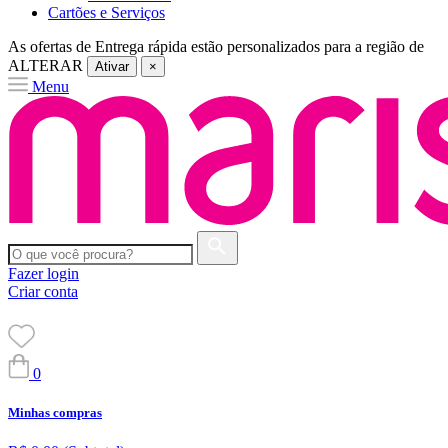
Cartões e Serviços
As ofertas de
Entrega rápida
estão personalizados para a região de
ALTERAR
Ativar
×
Menu
Fazer login
Criar conta
0
Minhas compras