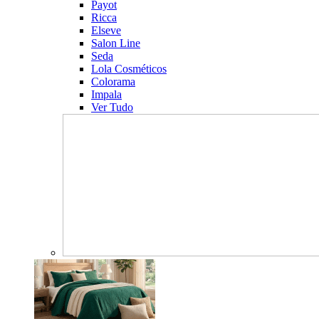
Payot
Ricca
Elseve
Salon Line
Seda
Lola Cosméticos
Colorama
Impala
Ver Tudo