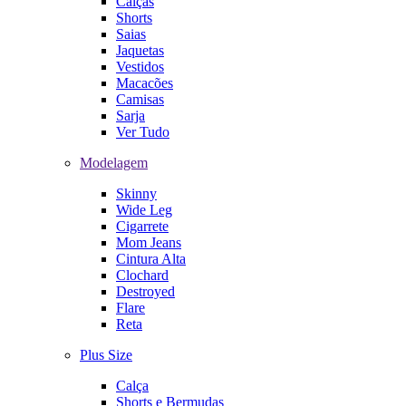
Calças
Shorts
Saias
Jaquetas
Vestidos
Macacões
Camisas
Sarja
Ver Tudo
Modelagem
Skinny
Wide Leg
Cigarrete
Mom Jeans
Cintura Alta
Clochard
Destroyed
Flare
Reta
Plus Size
Calça
Shorts e Bermudas