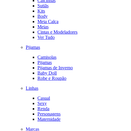
Calcinhas
Sutiãs
Kits
Body
Meia Calça
Meias
Cintas e Modeladores
Ver Tudo
Pijamas
Camisolas
Pijamas
Pijamas de Inverno
Baby Doll
Robe e Roupão
Linhas
Casual
Sexy
Renda
Personagens
Maternidade
Marcas