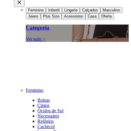
Feminino
Infantil
Lingerie
Calçados
Masculino
Jeans
Plus Size
Acessórios
Casa
Oferta
Categoria
Ver tudo >
Feminino
Bolsas
Cintos
Óculos de Sol
Necessaires
Relógios
Cachecol