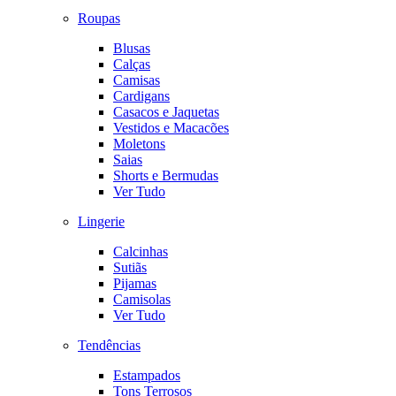
Roupas
Blusas
Calças
Camisas
Cardigans
Casacos e Jaquetas
Vestidos e Macacões
Moletons
Saias
Shorts e Bermudas
Ver Tudo
Lingerie
Calcinhas
Sutiãs
Pijamas
Camisolas
Ver Tudo
Tendências
Estampados
Tons Terrosos