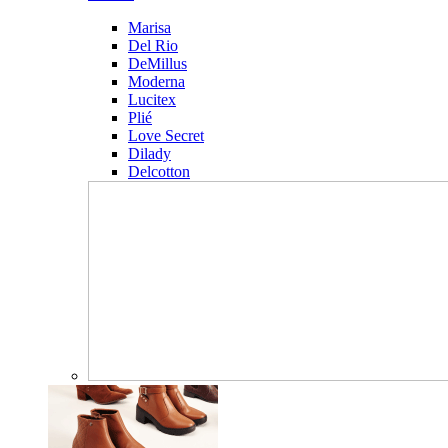
Marisa
Del Rio
DeMillus
Moderna
Lucitex
Plié
Love Secret
Dilady
Delcotton