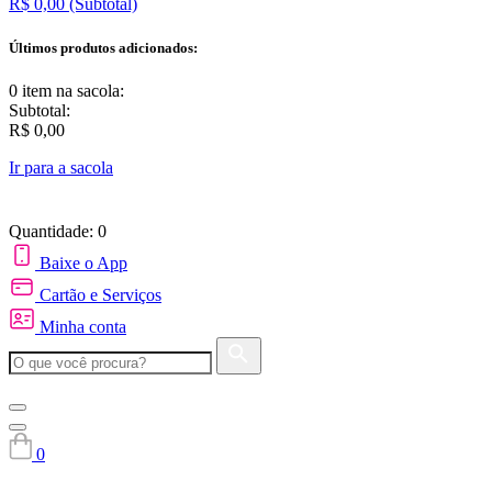
R$ 0,00
(Subtotal)
Últimos produtos adicionados:
0 item
na sacola:
Subtotal:
R$ 0,00
Ir para a sacola
Quantidade: 0
Baixe o App
Cartão e Serviços
Minha conta
0