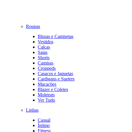
Roupas
Blusas e Camisetas
Vestidos
Calças
Saias
Shorts
Camisas
Croppeds
Casacos e Jaquetas
Cardigans e Sueters
Macacões
Blazer e Coletes
Moletom
Ver Tudo
Linhas
Casual
Íntimo
Fitness