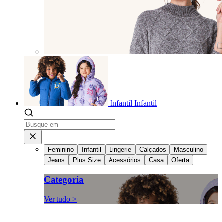
Infantil
Infantil
Feminino
Infantil
Lingerie
Calçados
Masculino
Jeans
Plus Size
Acessórios
Casa
Oferta
Categoria
Ver tudo >