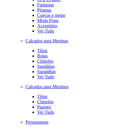
Fantasias
Pijamas
Cuecas e meias
Moda Praia
Acessórios
Ver Tudo
Calçados para Meninas
Tênis
Botas
Chinelos
Sandálias
Sapatilhas
Ver Tudo
Calçados para Meninos
Tênis
Chinelos
Papetes
Ver Tudo
Personagens