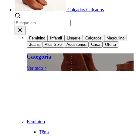
Calçados
Calçados
Feminino
Infantil
Lingerie
Calçados
Masculino
Jeans
Plus Size
Acessórios
Casa
Oferta
Categoria
Ver tudo >
Feminino
Tênis