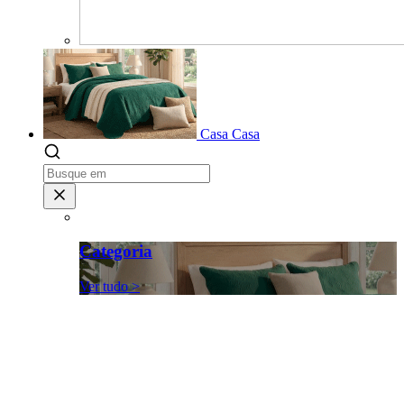
Casa
Casa
Categoria
Ver tudo >