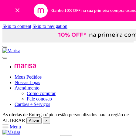
Ganhe 10% OFF na sua primeira compra usan
Skip to content
Skip to navigation
Meus Pedidos
Nossas Lojas
Atendimento
Como comprar
Fale conosco
Cartões e Serviços
As ofertas de
Entrega rápida
estão personalizados para a região de
ALTERAR
Ativar
×
Menu