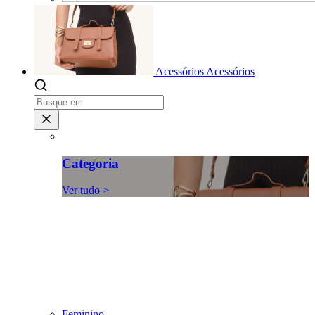
Acessórios
Acessórios
Categoria
Ver tudo >
Feminino