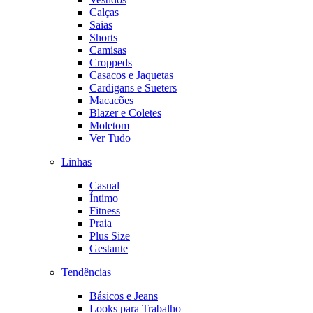
Calças
Saias
Shorts
Camisas
Croppeds
Casacos e Jaquetas
Cardigans e Sueters
Macacões
Blazer e Coletes
Moletom
Ver Tudo
Linhas
Casual
Íntimo
Fitness
Praia
Plus Size
Gestante
Tendências
Básicos e Jeans
Looks para Trabalho