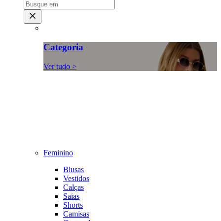
Categoria
Ver tudo >
Feminino
Blusas
Vestidos
Calças
Saias
Shorts
Camisas