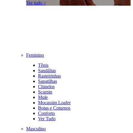
Ver tudo >
Feminino
Tênis
Sandálias
Rasteirinhas
Sapatilhas
Chinelos
Scarpin
Mule
Mocassim Loafer
Botas e Coturnos
Conforto
Ver Tudo
Masculino