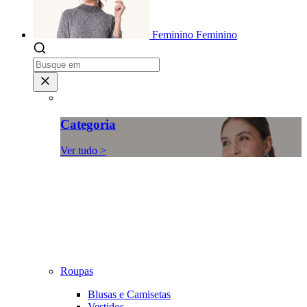
Feminino
Feminino
Categoria
Ver tudo >
Roupas
Blusas e Camisetas
Vestidos