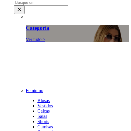
Categoria
Ver tudo >
Feminino
Blusas
Vestidos
Calças
Saias
Shorts
Camisas