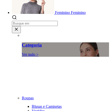
Feminino
Feminino
Categoria
Ver tudo >
Roupas
Blusas e Camisetas
Vestidos