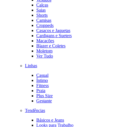
Calças
Saias
Shorts
Camisas
Croppeds
Casacos e Jaquetas
Cardigans e Sueters
Macacões
Blazer e Coletes
Moletom
Ver Tudo
Linhas
Casual
Íntimo
Fitness
Praia
Plus Size
Gestante
Tendências
Básicos e Jeans
Looks para Trabalho