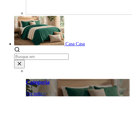
Casa
Casa
Categoria
Ver tudo >