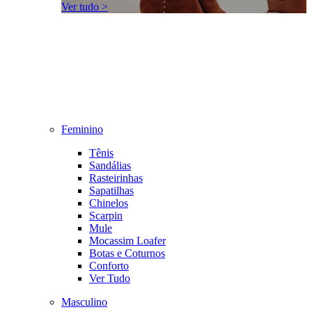
Ver tudo >
Feminino
Tênis
Sandálias
Rasteirinhas
Sapatilhas
Chinelos
Scarpin
Mule
Mocassim Loafer
Botas e Coturnos
Conforto
Ver Tudo
Masculino