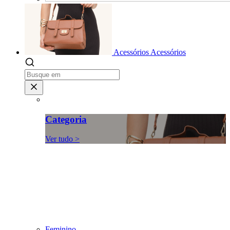
Acessórios
Acessórios
Categoria
Ver tudo >
Feminino