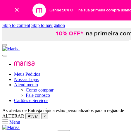
Ganhe 10% OFF na sua primeira compra usan
Skip to content
Skip to navigation
Meus Pedidos
Nossas Lojas
Atendimento
Como comprar
Fale conosco
Cartões e Serviços
As ofertas de
Entrega rápida
estão personalizados para a região de
ALTERAR
Ativar
×
Menu