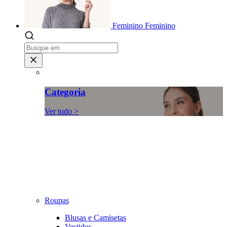
Feminino
Feminino
Categoria
Ver tudo >
Roupas
Blusas e Camisetas
Vestidos