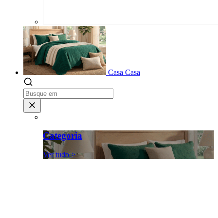
Casa
Casa
Categoria
Ver tudo >