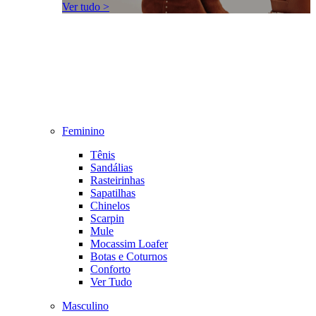
Ver tudo >
Feminino
Tênis
Sandálias
Rasteirinhas
Sapatilhas
Chinelos
Scarpin
Mule
Mocassim Loafer
Botas e Coturnos
Conforto
Ver Tudo
Masculino