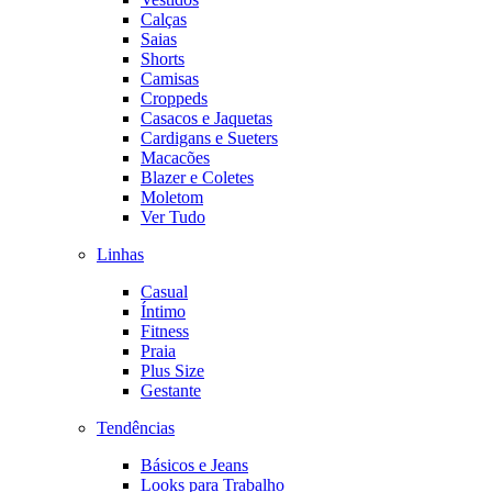
Calças
Saias
Shorts
Camisas
Croppeds
Casacos e Jaquetas
Cardigans e Sueters
Macacões
Blazer e Coletes
Moletom
Ver Tudo
Linhas
Casual
Íntimo
Fitness
Praia
Plus Size
Gestante
Tendências
Básicos e Jeans
Looks para Trabalho