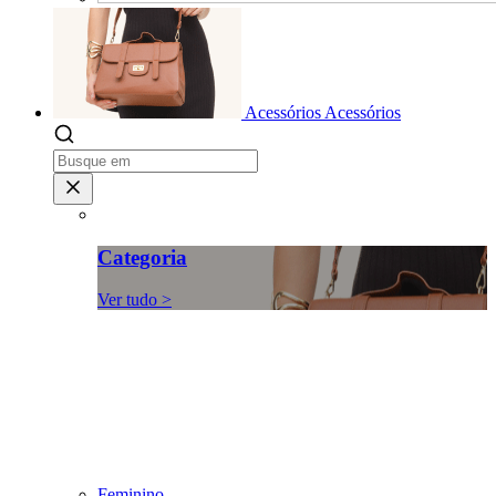
Acessórios
Acessórios
Categoria
Ver tudo >
Feminino