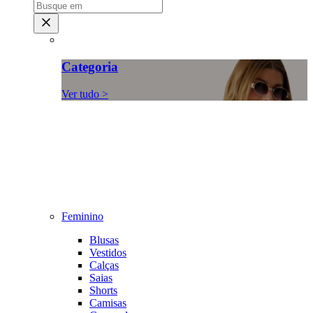
Categoria
Ver tudo >
Feminino
Blusas
Vestidos
Calças
Saias
Shorts
Camisas