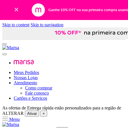
Ganhe 10% OFF na sua primeira compra usan
Skip to content
Skip to navigation
Meus Pedidos
Nossas Lojas
Atendimento
Como comprar
Fale conosco
Cartões e Serviços
As ofertas de
Entrega rápida
estão personalizados para a região de
ALTERAR
Ativar
×
Menu