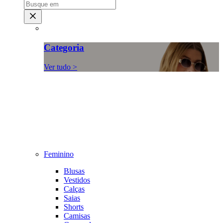
Categoria
Ver tudo >
Feminino
Blusas
Vestidos
Calças
Saias
Shorts
Camisas