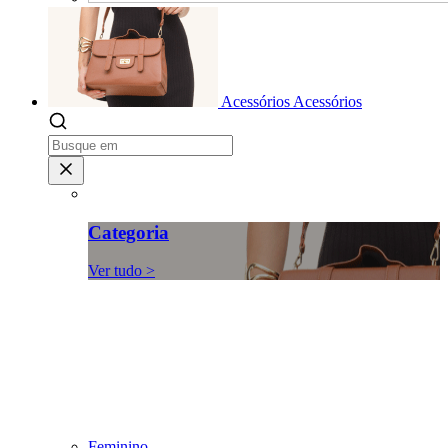
Acessórios
Acessórios
Categoria
Ver tudo >
Feminino