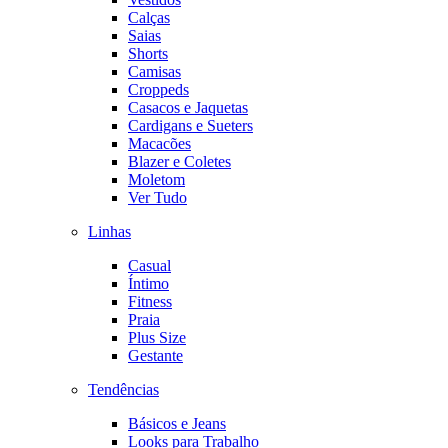
Calças
Saias
Shorts
Camisas
Croppeds
Casacos e Jaquetas
Cardigans e Sueters
Macacões
Blazer e Coletes
Moletom
Ver Tudo
Linhas
Casual
Íntimo
Fitness
Praia
Plus Size
Gestante
Tendências
Básicos e Jeans
Looks para Trabalho