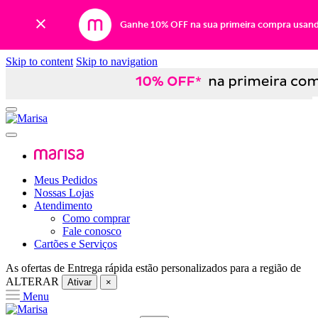
Ganhe 10% OFF na sua primeira compra usan
Skip to content
Skip to navigation
Meus Pedidos
Nossas Lojas
Atendimento
Como comprar
Fale conosco
Cartões e Serviços
As ofertas de
Entrega rápida
estão personalizados para a região de
ALTERAR
Ativar
×
Menu