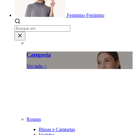
Feminino
Feminino
Categoria
Ver tudo >
Roupas
Blusas e Camisetas
Vestidos