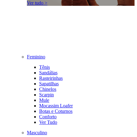
Ver tudo >
Feminino
Tênis
Sandálias
Rasteirinhas
Sapatilhas
Chinelos
Scarpin
Mule
Mocassim Loafer
Botas e Coturnos
Conforto
Ver Tudo
Masculino