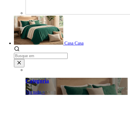
Casa
Casa
Categoria
Ver tudo >