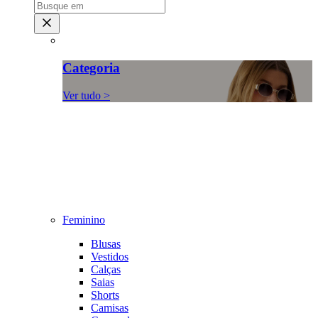
Categoria
Ver tudo >
Feminino
Blusas
Vestidos
Calças
Saias
Shorts
Camisas