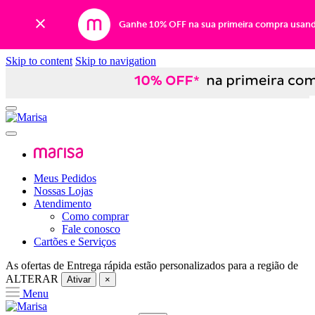
Ganhe 10% OFF na sua primeira compra usan
Skip to content
Skip to navigation
Meus Pedidos
Nossas Lojas
Atendimento
Como comprar
Fale conosco
Cartões e Serviços
As ofertas de
Entrega rápida
estão personalizados para a região de
ALTERAR
Ativar
×
Menu