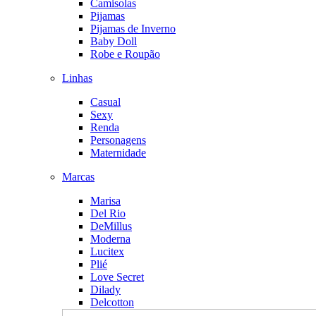
Camisolas
Pijamas
Pijamas de Inverno
Baby Doll
Robe e Roupão
Linhas
Casual
Sexy
Renda
Personagens
Maternidade
Marcas
Marisa
Del Rio
DeMillus
Moderna
Lucitex
Plié
Love Secret
Dilady
Delcotton