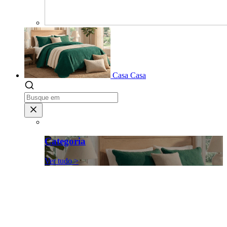
Casa
Casa
Categoria
Ver tudo >