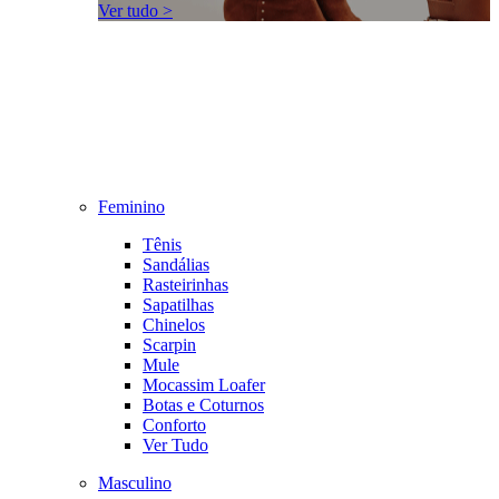
Ver tudo >
Feminino
Tênis
Sandálias
Rasteirinhas
Sapatilhas
Chinelos
Scarpin
Mule
Mocassim Loafer
Botas e Coturnos
Conforto
Ver Tudo
Masculino