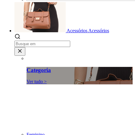
Acessórios
Acessórios
Categoria
Ver tudo >
Feminino