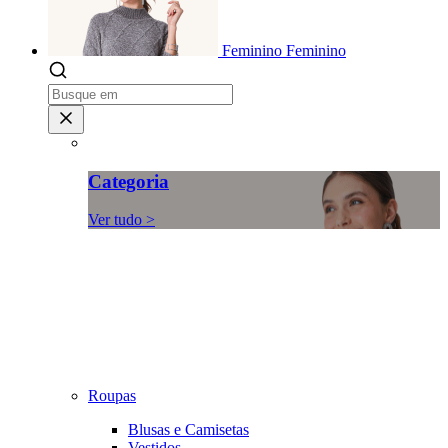
Feminino
Feminino
Categoria
Ver tudo >
Roupas
Blusas e Camisetas
Vestidos