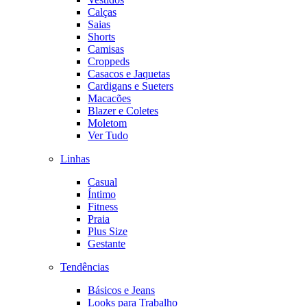
Calças
Saias
Shorts
Camisas
Croppeds
Casacos e Jaquetas
Cardigans e Sueters
Macacões
Blazer e Coletes
Moletom
Ver Tudo
Linhas
Casual
Íntimo
Fitness
Praia
Plus Size
Gestante
Tendências
Básicos e Jeans
Looks para Trabalho