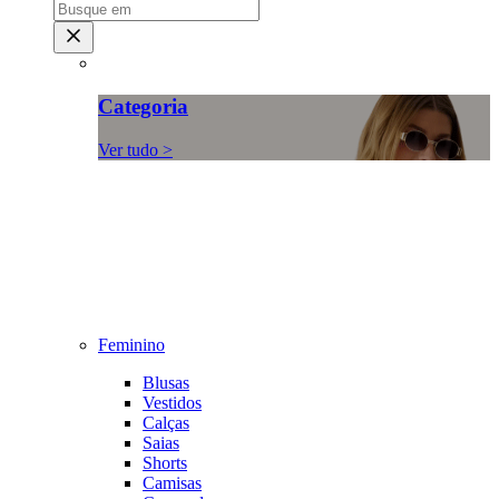
Categoria
Ver tudo >
Feminino
Blusas
Vestidos
Calças
Saias
Shorts
Camisas