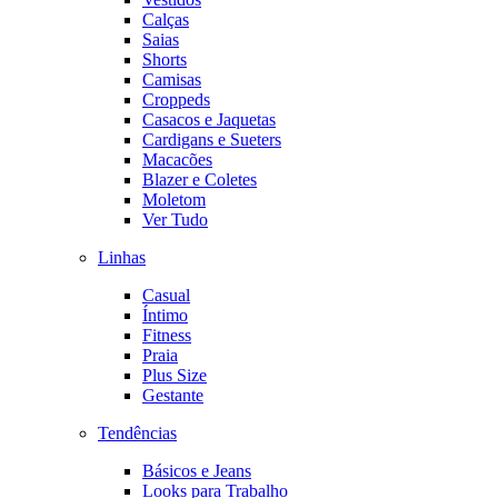
Calças
Saias
Shorts
Camisas
Croppeds
Casacos e Jaquetas
Cardigans e Sueters
Macacões
Blazer e Coletes
Moletom
Ver Tudo
Linhas
Casual
Íntimo
Fitness
Praia
Plus Size
Gestante
Tendências
Básicos e Jeans
Looks para Trabalho