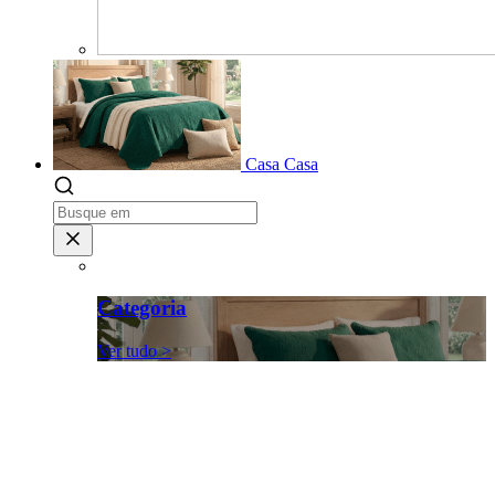
Casa
Casa
Categoria
Ver tudo >