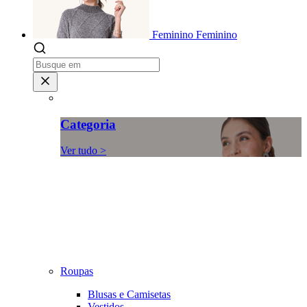
Feminino
Feminino
Categoria
Ver tudo >
Roupas
Blusas e Camisetas
Vestidos