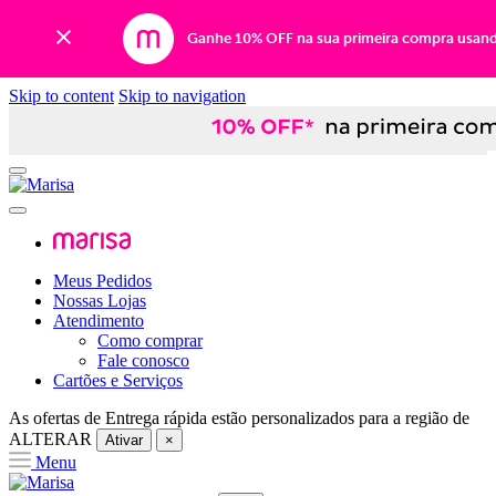
Ganhe 10% OFF na sua primeira compra usan
Skip to content
Skip to navigation
Meus Pedidos
Nossas Lojas
Atendimento
Como comprar
Fale conosco
Cartões e Serviços
As ofertas de
Entrega rápida
estão personalizados para a região de
ALTERAR
Ativar
×
Menu