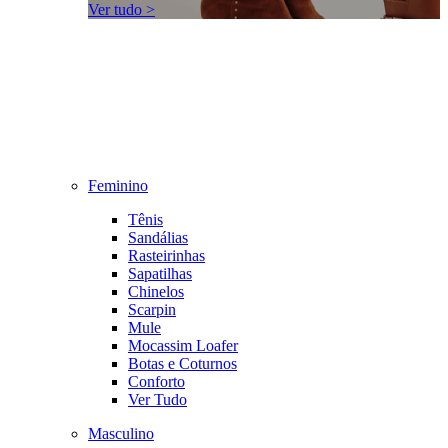
Ver tudo >
Feminino
Tênis
Sandálias
Rasteirinhas
Sapatilhas
Chinelos
Scarpin
Mule
Mocassim Loafer
Botas e Coturnos
Conforto
Ver Tudo
Masculino