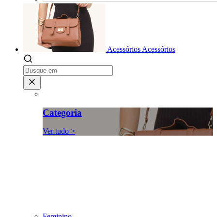
Acessórios
Acessórios
Categoria
Ver tudo >
Feminino