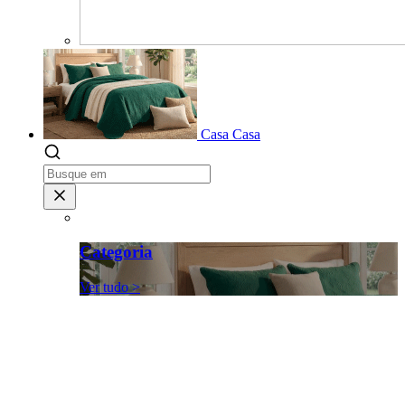
Casa
Casa
Categoria
Ver tudo >