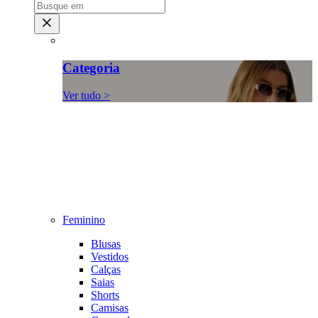
Categoria
Ver tudo >
Feminino
Blusas
Vestidos
Calças
Saias
Shorts
Camisas