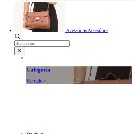
Acessórios
Acessórios
Categoria
Ver tudo >
Feminino