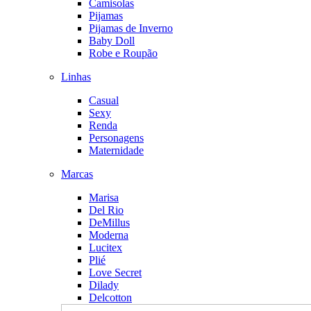
Camisolas
Pijamas
Pijamas de Inverno
Baby Doll
Robe e Roupão
Linhas
Casual
Sexy
Renda
Personagens
Maternidade
Marcas
Marisa
Del Rio
DeMillus
Moderna
Lucitex
Plié
Love Secret
Dilady
Delcotton