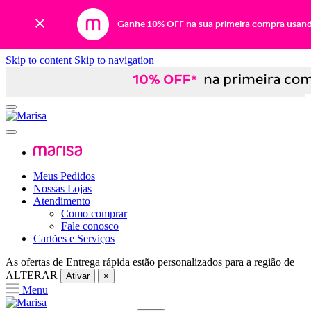
Ganhe 10% OFF na sua primeira compra usan
Skip to content
Skip to navigation
Meus Pedidos
Nossas Lojas
Atendimento
Como comprar
Fale conosco
Cartões e Serviços
As ofertas de
Entrega rápida
estão personalizados para a região de
ALTERAR
Ativar
×
Menu