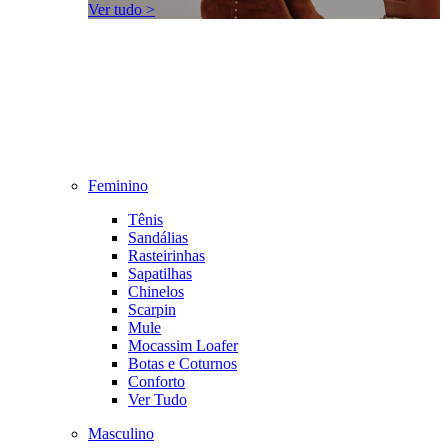
Ver tudo >
Feminino
Tênis
Sandálias
Rasteirinhas
Sapatilhas
Chinelos
Scarpin
Mule
Mocassim Loafer
Botas e Coturnos
Conforto
Ver Tudo
Masculino