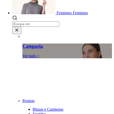
Feminino
Feminino
Categoria
Ver tudo >
Roupas
Blusas e Camisetas
Vestidos