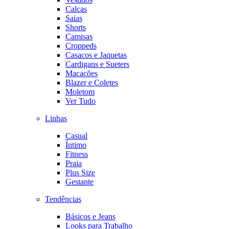
Calças
Saias
Shorts
Camisas
Croppeds
Casacos e Jaquetas
Cardigans e Sueters
Macacões
Blazer e Coletes
Moletom
Ver Tudo
Linhas
Casual
Íntimo
Fitness
Praia
Plus Size
Gestante
Tendências
Básicos e Jeans
Looks para Trabalho