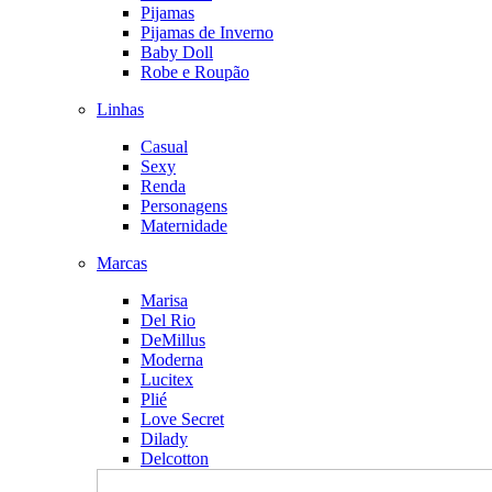
Pijamas
Pijamas de Inverno
Baby Doll
Robe e Roupão
Linhas
Casual
Sexy
Renda
Personagens
Maternidade
Marcas
Marisa
Del Rio
DeMillus
Moderna
Lucitex
Plié
Love Secret
Dilady
Delcotton