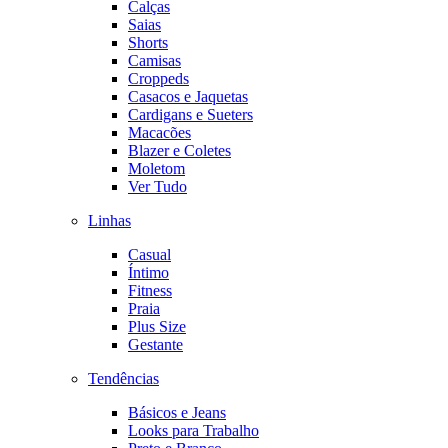
Calças
Saias
Shorts
Camisas
Croppeds
Casacos e Jaquetas
Cardigans e Sueters
Macacões
Blazer e Coletes
Moletom
Ver Tudo
Linhas
Casual
Íntimo
Fitness
Praia
Plus Size
Gestante
Tendências
Básicos e Jeans
Looks para Trabalho