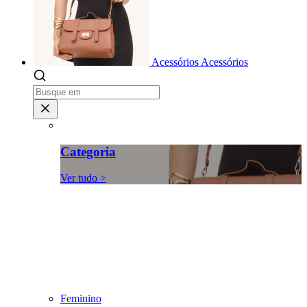
Acessórios
Acessórios
Categoria
Ver tudo >
Feminino