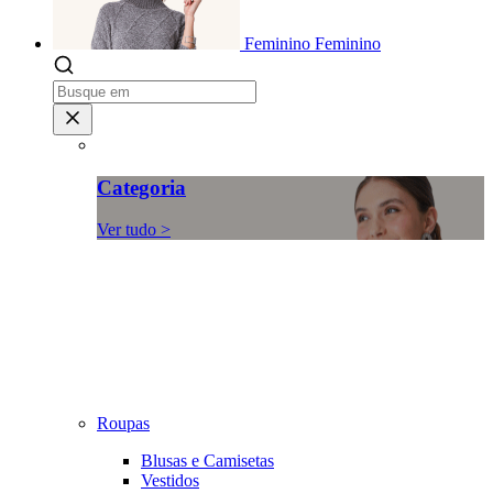
Feminino
Feminino
Categoria
Ver tudo >
Roupas
Blusas e Camisetas
Vestidos