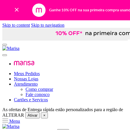
Ganhe 10% OFF na sua primeira compra usan
Skip to content
Skip to navigation
Meus Pedidos
Nossas Lojas
Atendimento
Como comprar
Fale conosco
Cartões e Serviços
As ofertas de
Entrega rápida
estão personalizados para a região de
ALTERAR
Ativar
×
Menu