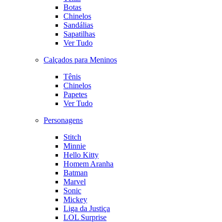
Botas
Chinelos
Sandálias
Sapatilhas
Ver Tudo
Calçados para Meninos
Tênis
Chinelos
Papetes
Ver Tudo
Personagens
Stitch
Minnie
Hello Kitty
Homem Aranha
Batman
Marvel
Sonic
Mickey
Liga da Justiça
LOL Surprise