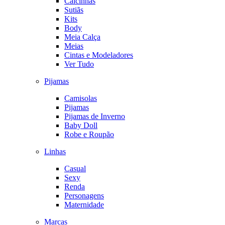
Calcinhas
Sutiãs
Kits
Body
Meia Calça
Meias
Cintas e Modeladores
Ver Tudo
Pijamas
Camisolas
Pijamas
Pijamas de Inverno
Baby Doll
Robe e Roupão
Linhas
Casual
Sexy
Renda
Personagens
Maternidade
Marcas