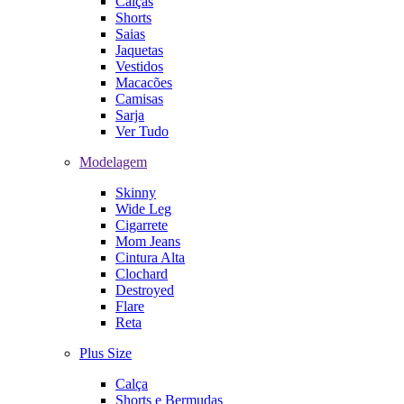
Calças
Shorts
Saias
Jaquetas
Vestidos
Macacões
Camisas
Sarja
Ver Tudo
Modelagem
Skinny
Wide Leg
Cigarrete
Mom Jeans
Cintura Alta
Clochard
Destroyed
Flare
Reta
Plus Size
Calça
Shorts e Bermudas