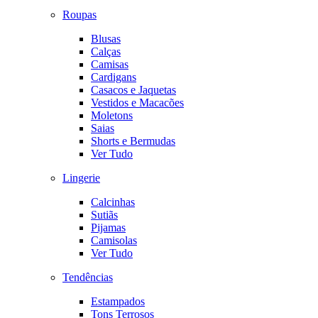
Roupas
Blusas
Calças
Camisas
Cardigans
Casacos e Jaquetas
Vestidos e Macacões
Moletons
Saias
Shorts e Bermudas
Ver Tudo
Lingerie
Calcinhas
Sutiãs
Pijamas
Camisolas
Ver Tudo
Tendências
Estampados
Tons Terrosos