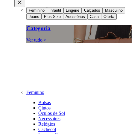
Feminino
Infantil
Lingerie
Calçados
Masculino
Jeans
Plus Size
Acessórios
Casa
Oferta
Categoria
Ver tudo >
Feminino
Bolsas
Cintos
Óculos de Sol
Necessaires
Relógios
Cachecol