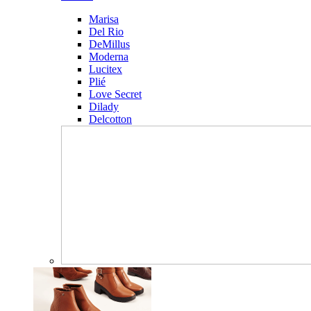
Marisa
Del Rio
DeMillus
Moderna
Lucitex
Plié
Love Secret
Dilady
Delcotton