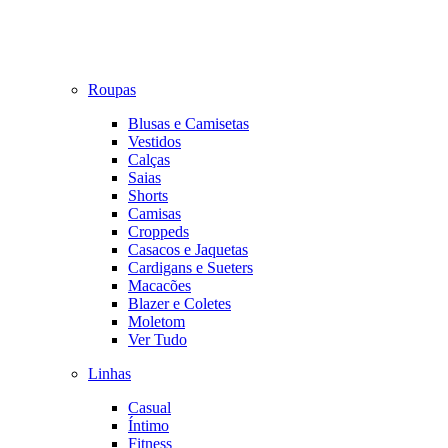
Roupas
Blusas e Camisetas
Vestidos
Calças
Saias
Shorts
Camisas
Croppeds
Casacos e Jaquetas
Cardigans e Sueters
Macacões
Blazer e Coletes
Moletom
Ver Tudo
Linhas
Casual
Íntimo
Fitness