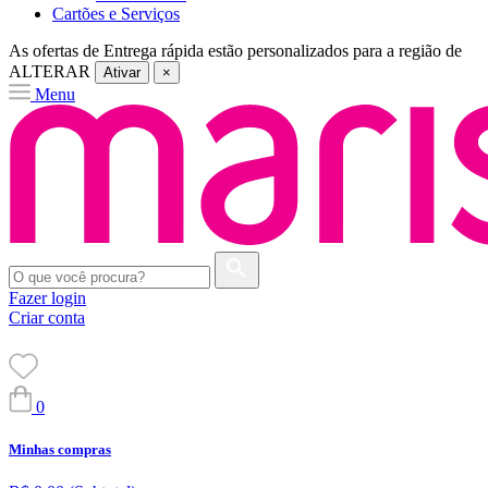
Cartões e Serviços
As ofertas de
Entrega rápida
estão personalizados para a região de
ALTERAR
Ativar
×
Menu
Fazer login
Criar conta
0
Minhas compras