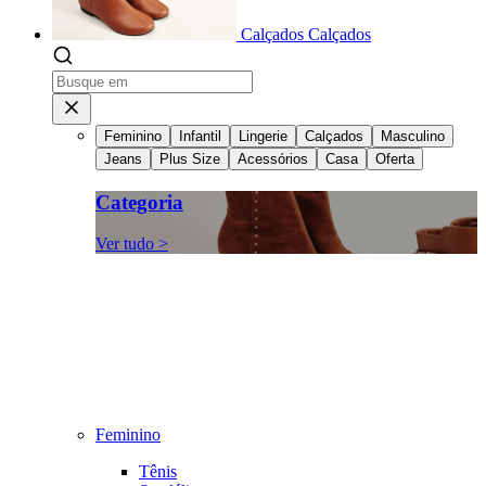
Calçados
Calçados
Feminino
Infantil
Lingerie
Calçados
Masculino
Jeans
Plus Size
Acessórios
Casa
Oferta
Categoria
Ver tudo >
Feminino
Tênis