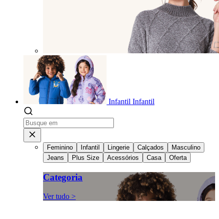
Infantil
Infantil
Feminino
Infantil
Lingerie
Calçados
Masculino
Jeans
Plus Size
Acessórios
Casa
Oferta
Categoria
Ver tudo >