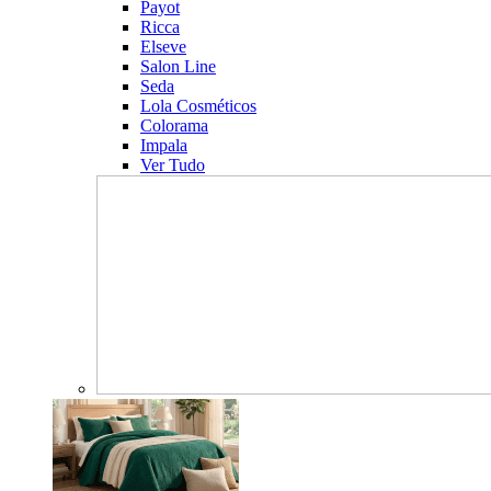
Payot
Ricca
Elseve
Salon Line
Seda
Lola Cosméticos
Colorama
Impala
Ver Tudo