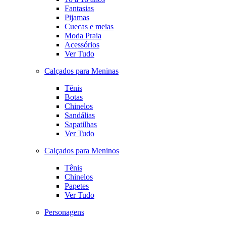
Fantasias
Pijamas
Cuecas e meias
Moda Praia
Acessórios
Ver Tudo
Calçados para Meninas
Tênis
Botas
Chinelos
Sandálias
Sapatilhas
Ver Tudo
Calçados para Meninos
Tênis
Chinelos
Papetes
Ver Tudo
Personagens