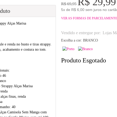
R$ 29,99
R$ 69,95
oduto
5x de R$ 6,00 sem juros no cartã
VER AS FORMAS DE PARCELAMENT
appy Alças Marisa
Vendido e entregue por:
Lojas Ma
Escolha a cor:
BRANCO
e e renda no busto e tiras strappy.
m, acabamento e costura no tom.
Produto Esgotado
ionais:
o 46
anco
 Strappy Alças Marisa
 renda
 alças finas, renda
sa
amanho: 40
Alças Camisola Sem Manga com