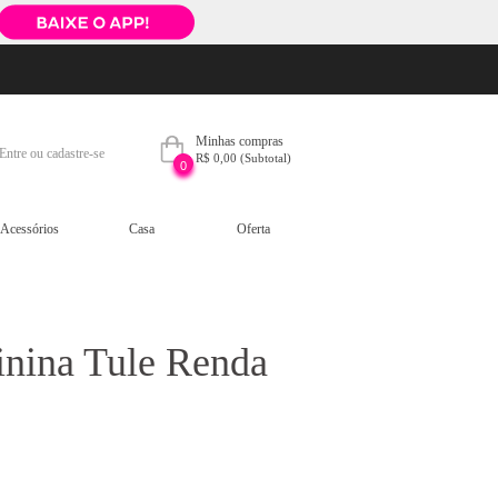
Minhas compras
Entre ou cadastre-se
R$ 0,00
(Subtotal)
0
Acessórios
Casa
Oferta
nina Tule Renda