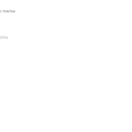
o marisa
O
risa