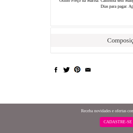
Ótimo Preço na Marisa. Camisola sem Mang
Dias para pagar. Ap
Composi
Receba novidades e ofertas co
CADASTRE-SE