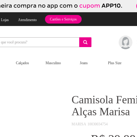
Cartões e Serviços
 Lojas
Atendimento
Calçados
Masculino
Jeans
Plus Size
Camisola Femi
Alças Marisa
MARISA
10030034754