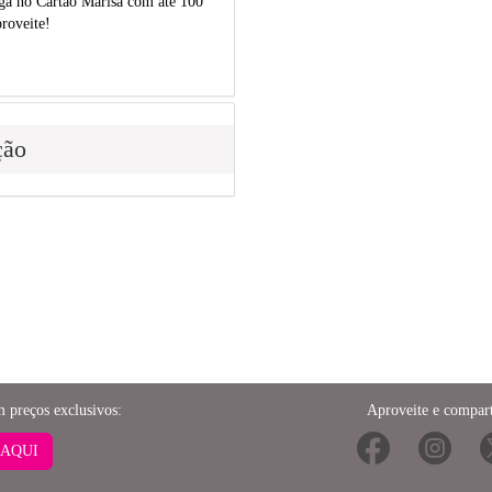
a no Cartão Marisa com até 100
roveite!
ção
m preços exclusivos:
Aproveite e compart
 AQUI