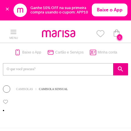
Ganhe 10% OFF na sua primeira 
Baixe o App
compra usando o cupom: APP10
Skip
Skip
to
to
content
navigation
0
MENU
Baixe o App
Cartão e Serviços
Minha conta
CAMISOLAS
CAMISOLA SENSUAL