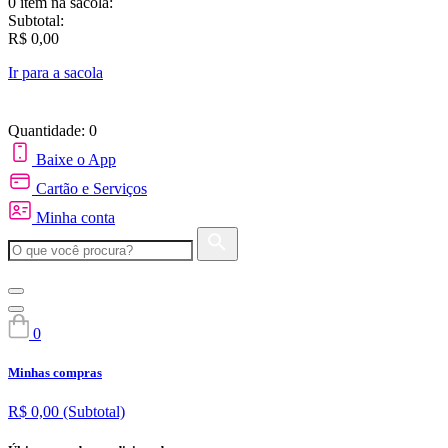
0 item
na sacola:
Subtotal:
R$ 0,00
Ir para a sacola
Quantidade: 0
Baixe o App
Cartão e Serviços
Minha conta
0
Minhas compras
R$ 0,00
(Subtotal)