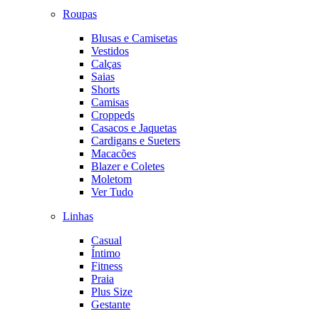
Roupas
Blusas e Camisetas
Vestidos
Calças
Saias
Shorts
Camisas
Croppeds
Casacos e Jaquetas
Cardigans e Sueters
Macacões
Blazer e Coletes
Moletom
Ver Tudo
Linhas
Casual
Íntimo
Fitness
Praia
Plus Size
Gestante