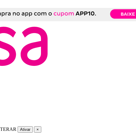
LTERAR
Ativar
×