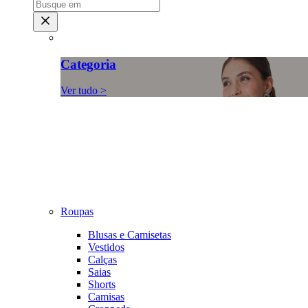
Categoria
Ver tudo >
Roupas
Blusas e Camisetas
Vestidos
Calças
Saias
Shorts
Camisas