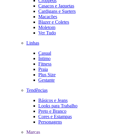
Croppeds
Casacos e Jaquetas
Cardigans e Sueters
Macacões
Blazer e Coletes
Moletom
Ver Tudo
Linhas
Casual
Íntimo
Fitness
Praia
Plus Size
Gestante
Tendências
Básicos e Jeans
Looks para Trabalho
Preto e Branco
Cores e Estampas
Personagens
Marcas