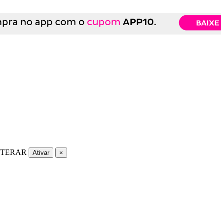
LTERAR
Ativar
×