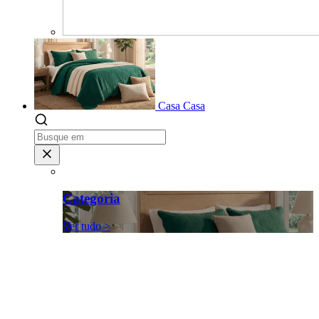
Casa
Casa
Categoria
Ver tudo >