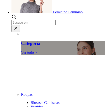
Feminino
Feminino
Categoria
Ver tudo >
Roupas
Blusas e Camisetas
Vestidos