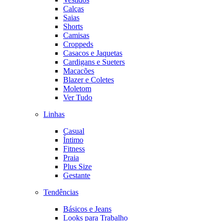
Calças
Saias
Shorts
Camisas
Croppeds
Casacos e Jaquetas
Cardigans e Sueters
Macacões
Blazer e Coletes
Moletom
Ver Tudo
Linhas
Casual
Íntimo
Fitness
Praia
Plus Size
Gestante
Tendências
Básicos e Jeans
Looks para Trabalho