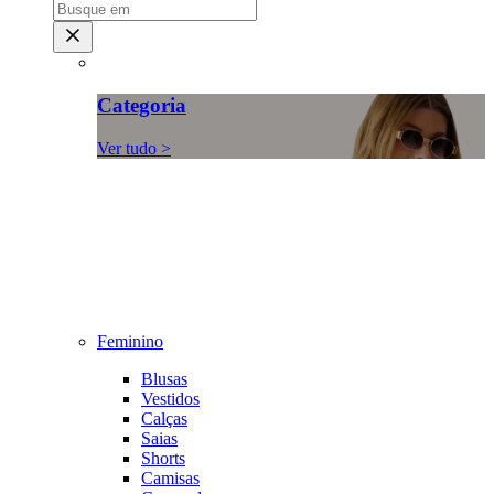
Categoria
Ver tudo >
Feminino
Blusas
Vestidos
Calças
Saias
Shorts
Camisas