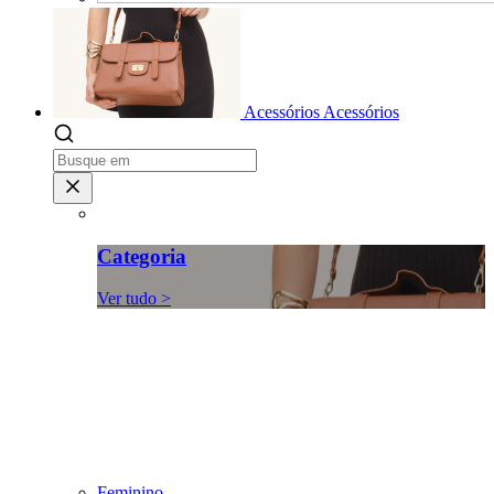
Acessórios
Acessórios
Categoria
Ver tudo >
Feminino