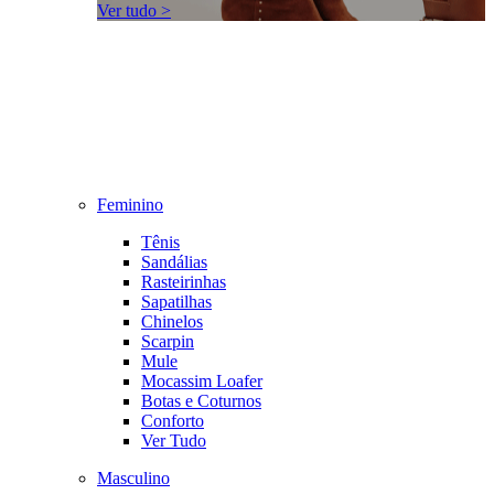
Ver tudo >
Feminino
Tênis
Sandálias
Rasteirinhas
Sapatilhas
Chinelos
Scarpin
Mule
Mocassim Loafer
Botas e Coturnos
Conforto
Ver Tudo
Masculino