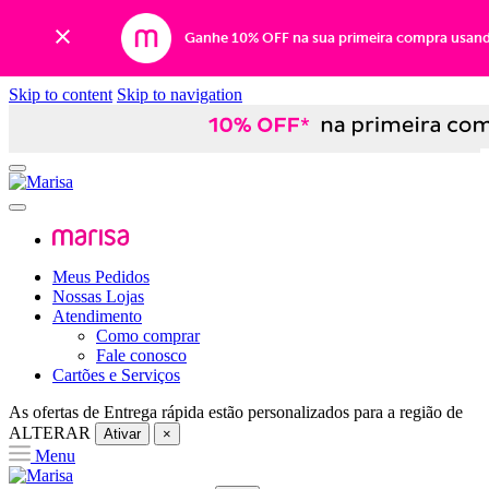
Ganhe 10% OFF na sua primeira compra usan
Skip to content
Skip to navigation
Meus Pedidos
Nossas Lojas
Atendimento
Como comprar
Fale conosco
Cartões e Serviços
As ofertas de
Entrega rápida
estão personalizados para a região de
ALTERAR
Ativar
×
Menu