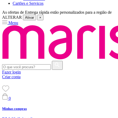
Cartões e Serviços
As ofertas de
Entrega rápida
estão personalizados para a região de
ALTERAR
Ativar
×
Menu
Fazer login
Criar conta
0
Minhas compras