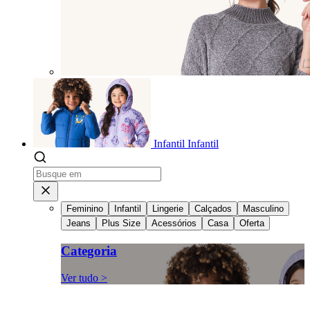
Infantil
Infantil
Feminino
Infantil
Lingerie
Calçados
Masculino
Jeans
Plus Size
Acessórios
Casa
Oferta
Categoria
Ver tudo >