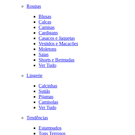
Roupas
Blusas
Calças
Camisas
Cardigans
Casacos e Jaquetas
Vestidos e Macacões
Moletons
Saias
Shorts e Bermudas
Ver Tudo
Lingerie
Calcinhas
Sutiãs
Pijamas
Camisolas
Ver Tudo
Tendências
Estampados
Tons Terrosos