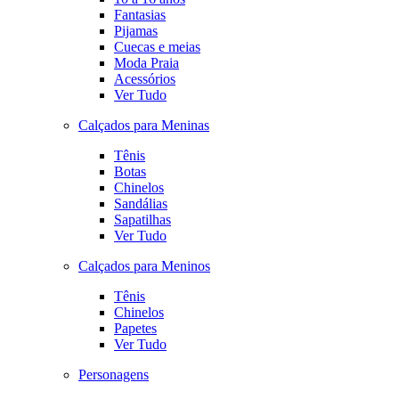
Fantasias
Pijamas
Cuecas e meias
Moda Praia
Acessórios
Ver Tudo
Calçados para Meninas
Tênis
Botas
Chinelos
Sandálias
Sapatilhas
Ver Tudo
Calçados para Meninos
Tênis
Chinelos
Papetes
Ver Tudo
Personagens