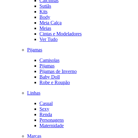
Calcinhas
Sutiãs
Kits
Body
Meia Calça
Meias
Cintas e Modeladores
Ver Tudo
Pijamas
Camisolas
Pijamas
Pijamas de Inverno
Baby Doll
Robe e Roupão
Linhas
Casual
Sexy
Renda
Personagens
Maternidade
Marcas