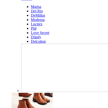
Marisa
Del Rio
DeMillus
Moderna
Lucitex
Plié
Love Secret
Dilady
Delcotton