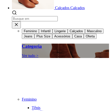
Calçados
Calçados
Feminino
Infantil
Lingerie
Calçados
Masculino
Jeans
Plus Size
Acessórios
Casa
Oferta
Categoria
Ver tudo >
Feminino
Tênis