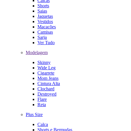
Calças
Shorts
Saias
Jaquetas
Vestidos
Macacões
Camisas
Sarja
Ver Tudo
Modelagem
Skinny
Wide Leg
Cigarrete
Mom Jeans
Cintura Alta
Clochard
Destroyed
Flare
Reta
Plus Size
Calça
Shorts e Bermudas