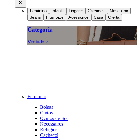
Feminino
Infantil
Lingerie
Calçados
Masculino
Jeans
Plus Size
Acessórios
Casa
Oferta
Categoria
Ver tudo >
Feminino
Bolsas
Cintos
Óculos de Sol
Necessaires
Relógios
Cachecol