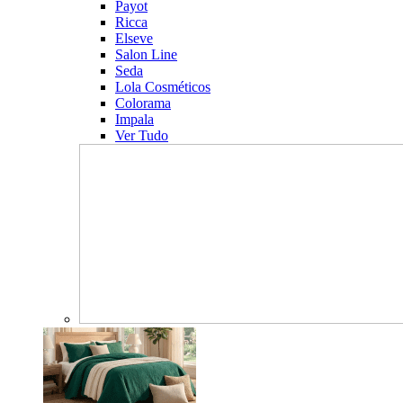
Payot
Ricca
Elseve
Salon Line
Seda
Lola Cosméticos
Colorama
Impala
Ver Tudo