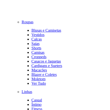
Roupas
Blusas e Camisetas
Vestidos
Calças
Saias
Shorts
Camisas
Croppeds
Casacos e Jaquetas
Cardigans e Sueters
Macacões
Blazer e Coletes
Moletom
Ver Tudo
Linhas
Casual
Íntimo
Fitness