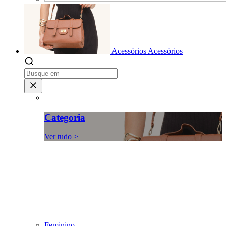
Acessórios
Acessórios
Categoria
Ver tudo >
Feminino