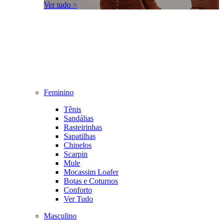
Ver tudo >
Feminino
Tênis
Sandálias
Rasteirinhas
Sapatilhas
Chinelos
Scarpin
Mule
Mocassim Loafer
Botas e Coturnos
Conforto
Ver Tudo
Masculino