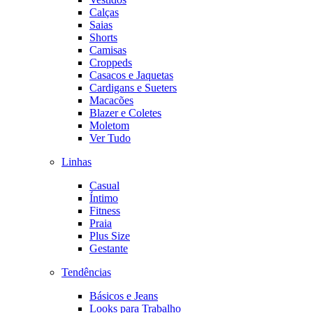
Calças
Saias
Shorts
Camisas
Croppeds
Casacos e Jaquetas
Cardigans e Sueters
Macacões
Blazer e Coletes
Moletom
Ver Tudo
Linhas
Casual
Íntimo
Fitness
Praia
Plus Size
Gestante
Tendências
Básicos e Jeans
Looks para Trabalho