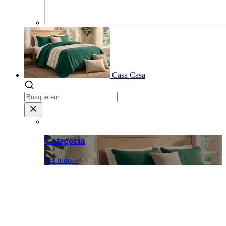
Casa
Casa
Categoria
Ver tudo >