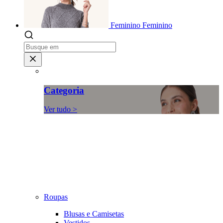
Feminino
Feminino
Categoria
Ver tudo >
Roupas
Blusas e Camisetas
Vestidos