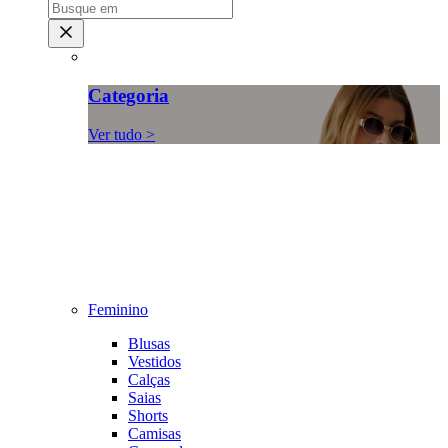
Categoria
Ver tudo >
Feminino
Blusas
Vestidos
Calças
Saias
Shorts
Camisas