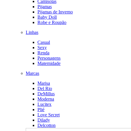
Camisolas
Pijamas
Pijamas de Inverno
Baby Doll
Robe e Roupão
Linhas
Casual
Sexy
Renda
Personagens
Maternidade
Marcas
Marisa
Del Rio
DeMillus
Moderna
Lucitex
Plié
Love Secret
Dilady
Delcotton