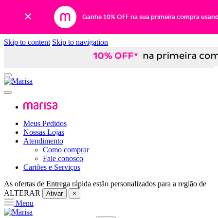
Ganhe 10% OFF na sua primeira compra usan
Skip to content
Skip to navigation
Meus Pedidos
Nossas Lojas
Atendimento
Como comprar
Fale conosco
Cartões e Serviços
As ofertas de
Entrega rápida
estão personalizados para a região de
ALTERAR
Ativar
×
Menu