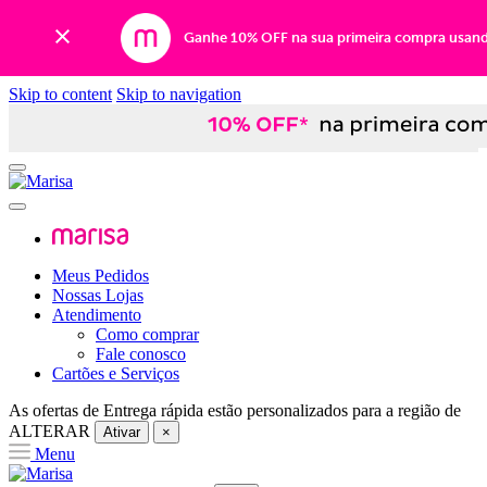
Ganhe 10% OFF na sua primeira compra usan
Skip to content
Skip to navigation
Meus Pedidos
Nossas Lojas
Atendimento
Como comprar
Fale conosco
Cartões e Serviços
As ofertas de
Entrega rápida
estão personalizados para a região de
ALTERAR
Ativar
×
Menu