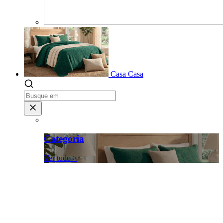
Casa
Casa
Categoria
Ver tudo >