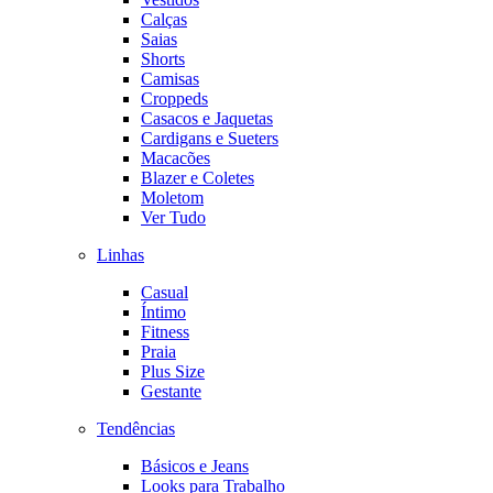
Calças
Saias
Shorts
Camisas
Croppeds
Casacos e Jaquetas
Cardigans e Sueters
Macacões
Blazer e Coletes
Moletom
Ver Tudo
Linhas
Casual
Íntimo
Fitness
Praia
Plus Size
Gestante
Tendências
Básicos e Jeans
Looks para Trabalho