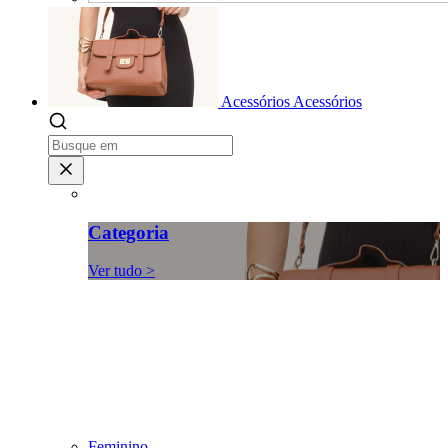
Acessórios
Acessórios
Categoria
Ver tudo >
Feminino