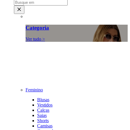
Categoria
Ver tudo >
Feminino
Blusas
Vestidos
Calças
Saias
Shorts
Camisas