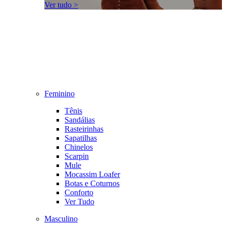
Ver tudo >
Feminino
Tênis
Sandálias
Rasteirinhas
Sapatilhas
Chinelos
Scarpin
Mule
Mocassim Loafer
Botas e Coturnos
Conforto
Ver Tudo
Masculino