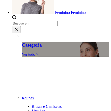
Feminino
Feminino
Categoria
Ver tudo >
Roupas
Blusas e Camisetas
Vestidos