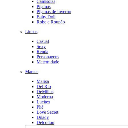
Camisolas
Pijamas
Pijamas de Inverno
Baby Doll
Robe e Roupão
Linhas
Casual
Sexy
Renda
Personagens
Maternidade
Marcas
Marisa
Del Rio
DeMillus
Moderna
Lucitex
Plié
Love Secret
Dilady
Delcotton