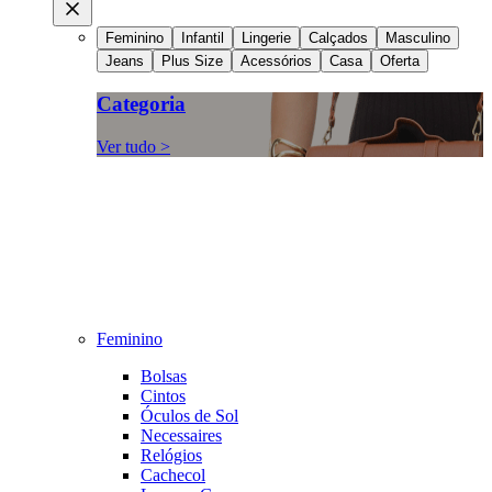
Feminino
Infantil
Lingerie
Calçados
Masculino
Jeans
Plus Size
Acessórios
Casa
Oferta
Categoria
Ver tudo >
Feminino
Bolsas
Cintos
Óculos de Sol
Necessaires
Relógios
Cachecol