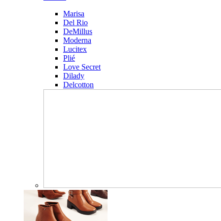
Marisa
Del Rio
DeMillus
Moderna
Lucitex
Plié
Love Secret
Dilady
Delcotton