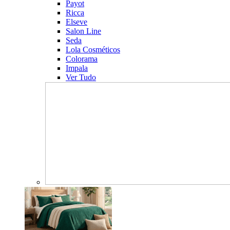
Payot
Ricca
Elseve
Salon Line
Seda
Lola Cosméticos
Colorama
Impala
Ver Tudo