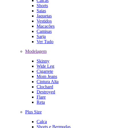
Calças
Shorts
Saias
Jaquetas
Vestidos
Macacões
Camisas
Sarja
Ver Tudo
Modelagem
Skinny
Wide Leg
Cigarrete
Mom Jeans
Cintura Alta
Clochard
Destroyed
Flare
Reta
Plus Size
Calça
Shorts e Bermudas