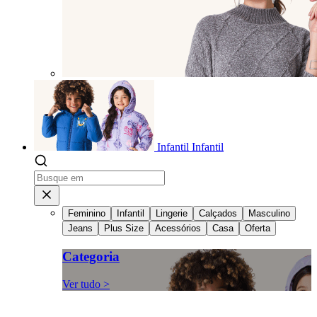
Infantil
Infantil
Feminino
Infantil
Lingerie
Calçados
Masculino
Jeans
Plus Size
Acessórios
Casa
Oferta
Categoria
Ver tudo >