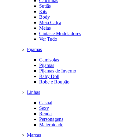
Calcinhas
Sutiãs
Kits
Body
Meia Calça
Meias
Cintas e Modeladores
Ver Tudo
Pijamas
Camisolas
Pijamas
Pijamas de Inverno
Baby Doll
Robe e Roupão
Linhas
Casual
Sexy
Renda
Personagens
Maternidade
Marcas