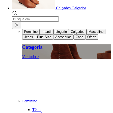
Calçados
Calçados
Feminino
Infantil
Lingerie
Calçados
Masculino
Jeans
Plus Size
Acessórios
Casa
Oferta
Categoria
Ver tudo >
Feminino
Tênis