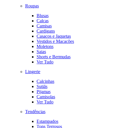
Roupas
Blusas
Calças
Camisas
Cardigans
Casacos e Jaquetas
Vestidos e Macacões
Moletons
Saias
Shorts e Bermudas
Ver Tudo
Lingerie
Calcinhas
Sutiãs
Pijamas
Camisolas
Ver Tudo
Tendências
Estampados
Tons Terrosos