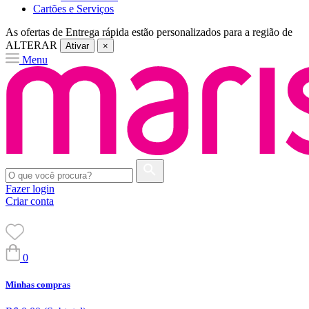
Cartões e Serviços
As ofertas de
Entrega rápida
estão personalizados para a região de
ALTERAR
Ativar
×
Menu
Fazer login
Criar conta
0
Minhas compras