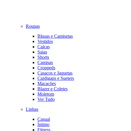
Roupas
Blusas e Camisetas
Vestidos
Calças
Saias
Shorts
Camisas
Croppeds
Casacos e Jaquetas
Cardigans e Sueters
Macacões
Blazer e Coletes
Moletom
Ver Tudo
Linhas
Casual
Íntimo
Fitness