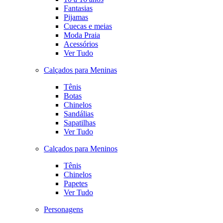
Fantasias
Pijamas
Cuecas e meias
Moda Praia
Acessórios
Ver Tudo
Calçados para Meninas
Tênis
Botas
Chinelos
Sandálias
Sapatilhas
Ver Tudo
Calçados para Meninos
Tênis
Chinelos
Papetes
Ver Tudo
Personagens