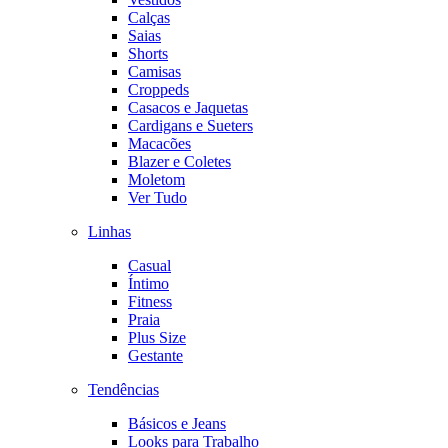
Calças
Saias
Shorts
Camisas
Croppeds
Casacos e Jaquetas
Cardigans e Sueters
Macacões
Blazer e Coletes
Moletom
Ver Tudo
Linhas
Casual
Íntimo
Fitness
Praia
Plus Size
Gestante
Tendências
Básicos e Jeans
Looks para Trabalho