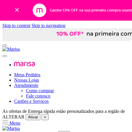
Ganhe 10% OFF na sua primeira compra usan
Skip to content
Skip to navigation
Meus Pedidos
Nossas Lojas
Atendimento
Como comprar
Fale conosco
Cartões e Serviços
As ofertas de
Entrega rápida
estão personalizados para a região de
ALTERAR
Ativar
×
Menu