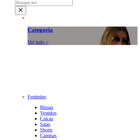
Categoria
Ver tudo >
Feminino
Blusas
Vestidos
Calças
Saias
Shorts
Camisas