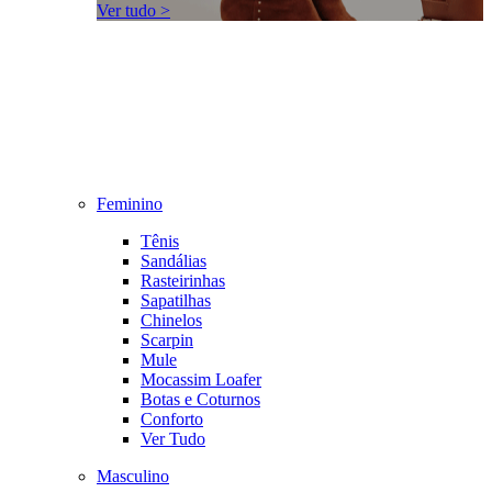
Ver tudo >
Feminino
Tênis
Sandálias
Rasteirinhas
Sapatilhas
Chinelos
Scarpin
Mule
Mocassim Loafer
Botas e Coturnos
Conforto
Ver Tudo
Masculino