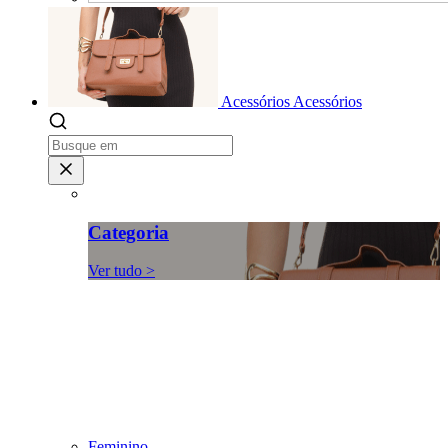
Acessórios
Acessórios
Categoria
Ver tudo >
Feminino