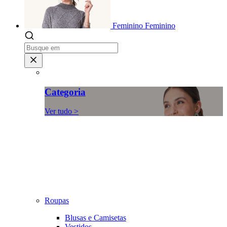
Feminino
Feminino
Categoria
Ver tudo >
Roupas
Blusas e Camisetas
Vestidos