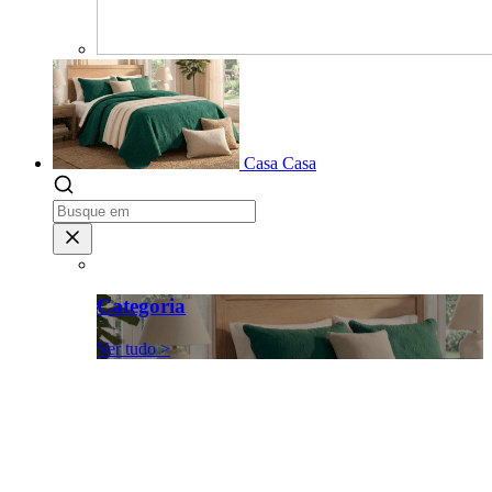
Casa
Casa
Categoria
Ver tudo >