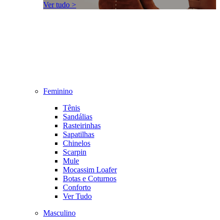
Ver tudo >
Feminino
Tênis
Sandálias
Rasteirinhas
Sapatilhas
Chinelos
Scarpin
Mule
Mocassim Loafer
Botas e Coturnos
Conforto
Ver Tudo
Masculino