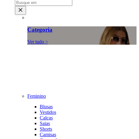
Categoria
Ver tudo >
Feminino
Blusas
Vestidos
Calças
Saias
Shorts
Camisas