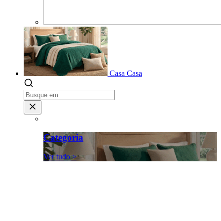
Casa
Casa
Categoria
Ver tudo >