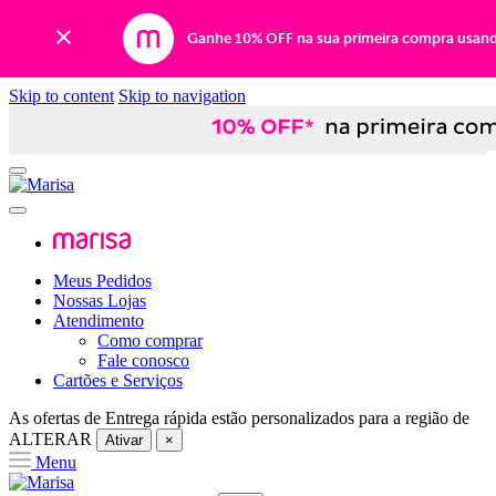
Ganhe 10% OFF na sua primeira compra usan
Skip to content
Skip to navigation
Meus Pedidos
Nossas Lojas
Atendimento
Como comprar
Fale conosco
Cartões e Serviços
As ofertas de
Entrega rápida
estão personalizados para a região de
ALTERAR
Ativar
×
Menu