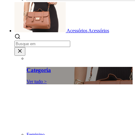
Acessórios
Acessórios
Categoria
Ver tudo >
Feminino