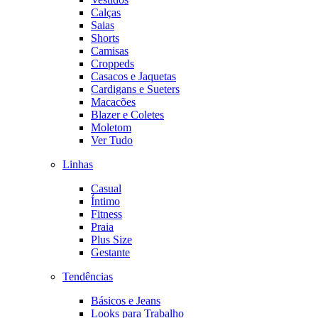
Calças
Saias
Shorts
Camisas
Croppeds
Casacos e Jaquetas
Cardigans e Sueters
Macacões
Blazer e Coletes
Moletom
Ver Tudo
Linhas
Casual
Íntimo
Fitness
Praia
Plus Size
Gestante
Tendências
Básicos e Jeans
Looks para Trabalho