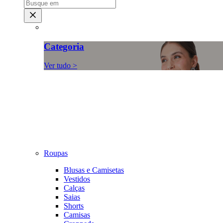
Categoria
Ver tudo >
Roupas
Blusas e Camisetas
Vestidos
Calças
Saias
Shorts
Camisas