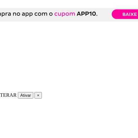
LTERAR
Ativar
×