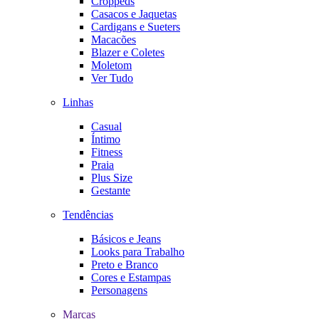
Croppeds
Casacos e Jaquetas
Cardigans e Sueters
Macacões
Blazer e Coletes
Moletom
Ver Tudo
Linhas
Casual
Íntimo
Fitness
Praia
Plus Size
Gestante
Tendências
Básicos e Jeans
Looks para Trabalho
Preto e Branco
Cores e Estampas
Personagens
Marcas