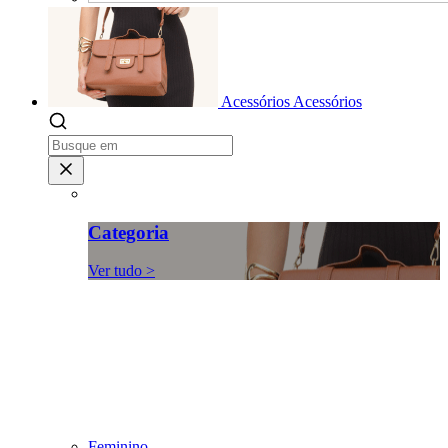
Acessórios
Acessórios
Categoria
Ver tudo >
Feminino