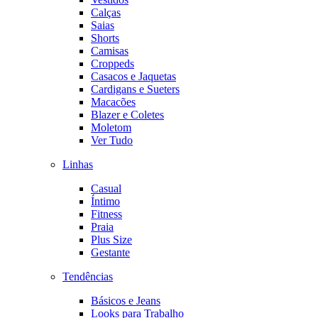
Calças
Saias
Shorts
Camisas
Croppeds
Casacos e Jaquetas
Cardigans e Sueters
Macacões
Blazer e Coletes
Moletom
Ver Tudo
Linhas
Casual
Íntimo
Fitness
Praia
Plus Size
Gestante
Tendências
Básicos e Jeans
Looks para Trabalho