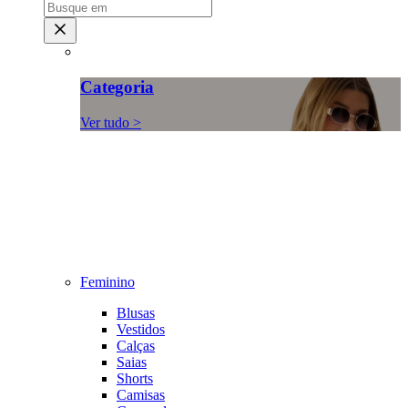
Categoria
Ver tudo >
Feminino
Blusas
Vestidos
Calças
Saias
Shorts
Camisas