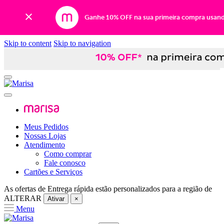
Ganhe 10% OFF na sua primeira compra usan
Skip to content
Skip to navigation
Meus Pedidos
Nossas Lojas
Atendimento
Como comprar
Fale conosco
Cartões e Serviços
As ofertas de
Entrega rápida
estão personalizados para a região de
ALTERAR
Ativar
×
Menu