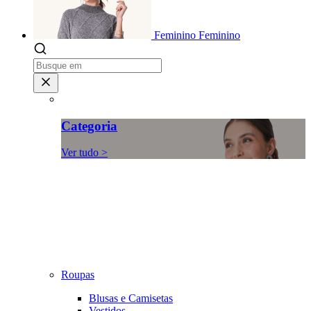
Feminino
Feminino
Categoria
Ver tudo >
Roupas
Blusas e Camisetas
Vestidos