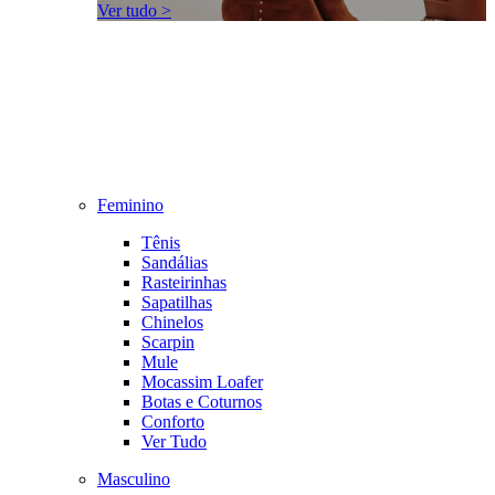
Ver tudo >
Feminino
Tênis
Sandálias
Rasteirinhas
Sapatilhas
Chinelos
Scarpin
Mule
Mocassim Loafer
Botas e Coturnos
Conforto
Ver Tudo
Masculino