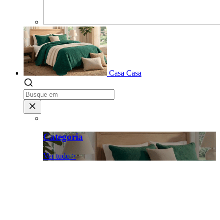
Casa
Casa
Categoria
Ver tudo >