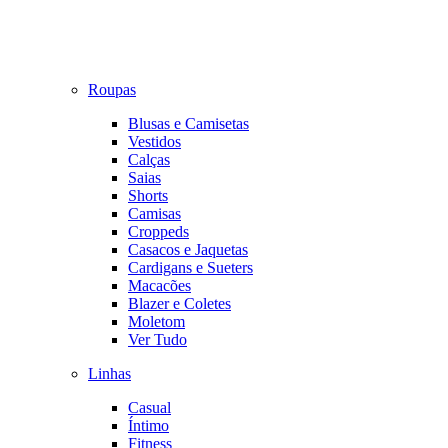
Roupas
Blusas e Camisetas
Vestidos
Calças
Saias
Shorts
Camisas
Croppeds
Casacos e Jaquetas
Cardigans e Sueters
Macacões
Blazer e Coletes
Moletom
Ver Tudo
Linhas
Casual
Íntimo
Fitness