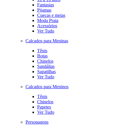
Fantasias
Pijamas
Cuecas e meias
Moda Praia
Acessórios
Ver Tudo
Calçados para Meninas
Tênis
Botas
Chinelos
Sandálias
Sapatilhas
Ver Tudo
Calçados para Meninos
Tênis
Chinelos
Papetes
Ver Tudo
Personagens