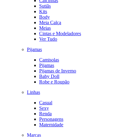
Calcinhas
Sutiãs
Kits
Body
Meia Calça
Meias
Cintas e Modeladores
Ver Tudo
Pijamas
Camisolas
Pijamas
Pijamas de Inverno
Baby Doll
Robe e Roupão
Linhas
Casual
Sexy
Renda
Personagens
Maternidade
Marcas