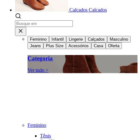
Calçados
Calçados
Feminino
Infantil
Lingerie
Calçados
Masculino
Jeans
Plus Size
Acessórios
Casa
Oferta
Categoria
Ver tudo >
Feminino
Tênis