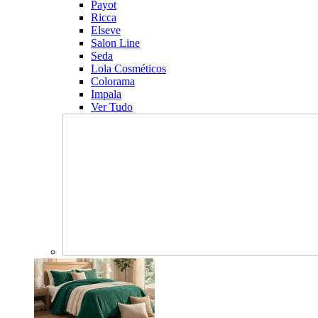
Payot
Ricca
Elseve
Salon Line
Seda
Lola Cosméticos
Colorama
Impala
Ver Tudo