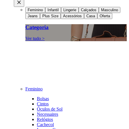
Feminino
Infantil
Lingerie
Calçados
Masculino
Jeans
Plus Size
Acessórios
Casa
Oferta
Categoria
Ver tudo >
Feminino
Bolsas
Cintos
Óculos de Sol
Necessaires
Relógios
Cachecol