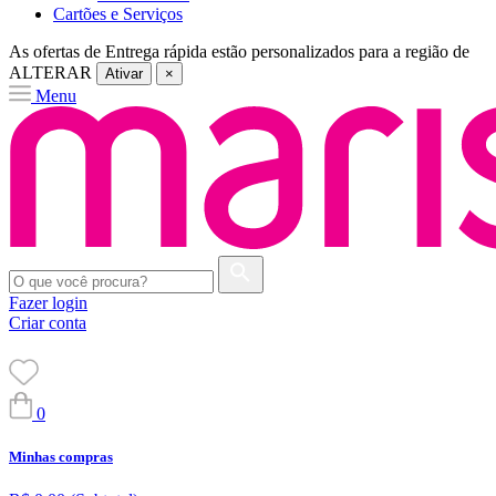
Cartões e Serviços
As ofertas de
Entrega rápida
estão personalizados para a região de
ALTERAR
Ativar
×
Menu
Fazer login
Criar conta
0
Minhas compras