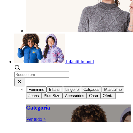
Infantil
Infantil
Feminino
Infantil
Lingerie
Calçados
Masculino
Jeans
Plus Size
Acessórios
Casa
Oferta
Categoria
Ver tudo >