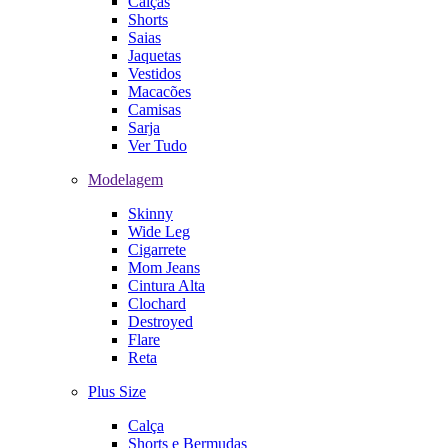
Calças
Shorts
Saias
Jaquetas
Vestidos
Macacões
Camisas
Sarja
Ver Tudo
Modelagem
Skinny
Wide Leg
Cigarrete
Mom Jeans
Cintura Alta
Clochard
Destroyed
Flare
Reta
Plus Size
Calça
Shorts e Bermudas