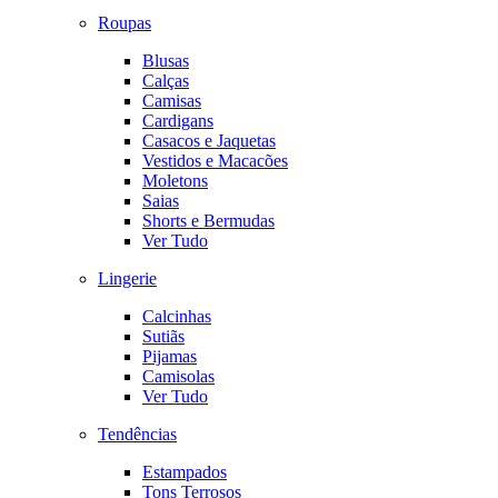
Roupas
Blusas
Calças
Camisas
Cardigans
Casacos e Jaquetas
Vestidos e Macacões
Moletons
Saias
Shorts e Bermudas
Ver Tudo
Lingerie
Calcinhas
Sutiãs
Pijamas
Camisolas
Ver Tudo
Tendências
Estampados
Tons Terrosos