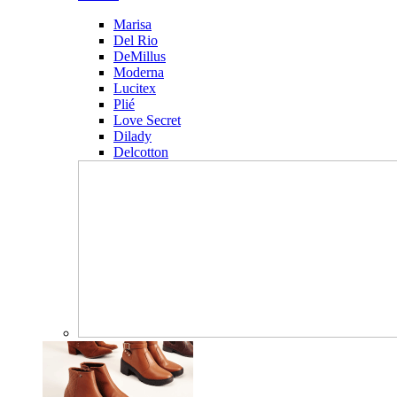
Marisa
Del Rio
DeMillus
Moderna
Lucitex
Plié
Love Secret
Dilady
Delcotton