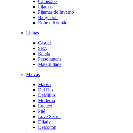
Camisolas
Pijamas
Pijamas de Inverno
Baby Doll
Robe e Roupão
Linhas
Casual
Sexy
Renda
Personagens
Maternidade
Marcas
Marisa
Del Rio
DeMillus
Moderna
Lucitex
Plié
Love Secret
Dilady
Delcotton