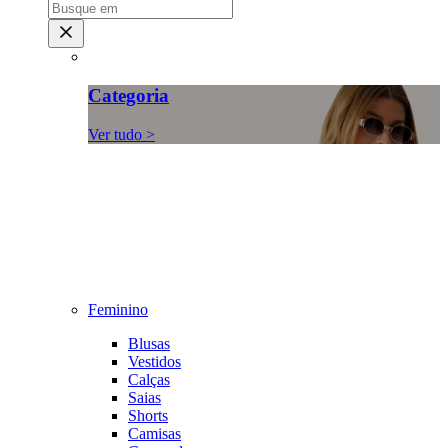
Categoria
Ver tudo >
Feminino
Blusas
Vestidos
Calças
Saias
Shorts
Camisas