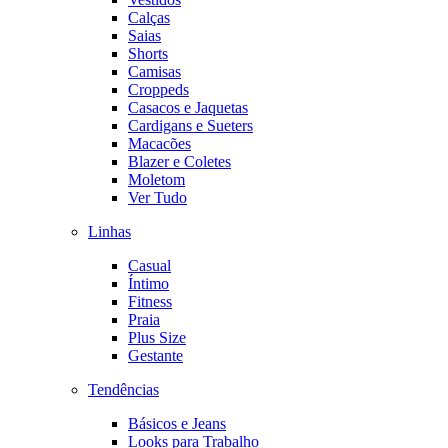
Calças
Saias
Shorts
Camisas
Croppeds
Casacos e Jaquetas
Cardigans e Sueters
Macacões
Blazer e Coletes
Moletom
Ver Tudo
Linhas
Casual
Íntimo
Fitness
Praia
Plus Size
Gestante
Tendências
Básicos e Jeans
Looks para Trabalho