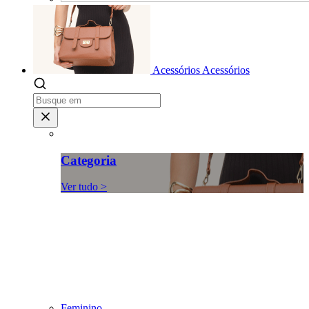
Acessórios
Acessórios
Categoria
Ver tudo >
Feminino