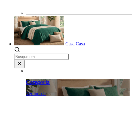
Casa
Casa
Categoria
Ver tudo >