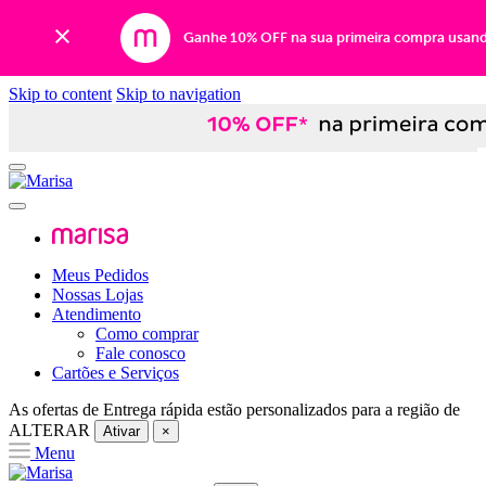
Ganhe 10% OFF na sua primeira compra usan
Skip to content
Skip to navigation
Meus Pedidos
Nossas Lojas
Atendimento
Como comprar
Fale conosco
Cartões e Serviços
As ofertas de
Entrega rápida
estão personalizados para a região de
ALTERAR
Ativar
×
Menu