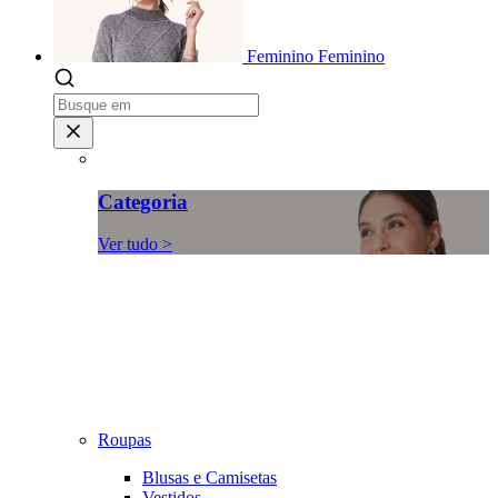
Feminino
Feminino
Categoria
Ver tudo >
Roupas
Blusas e Camisetas
Vestidos