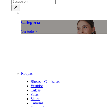
Categoria
Ver tudo >
Roupas
Blusas e Camisetas
Vestidos
Calças
Saias
Shorts
Camisas