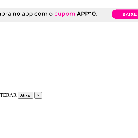
LTERAR
Ativar
×