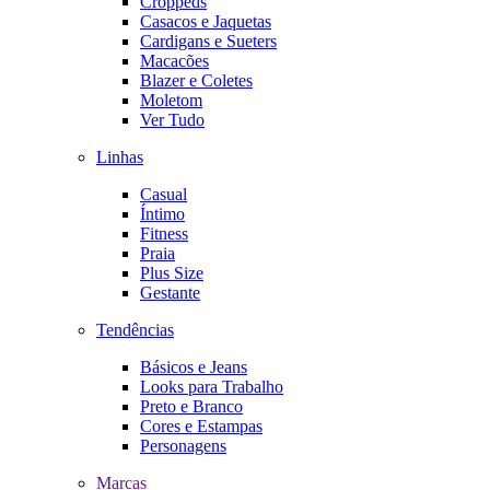
Croppeds
Casacos e Jaquetas
Cardigans e Sueters
Macacões
Blazer e Coletes
Moletom
Ver Tudo
Linhas
Casual
Íntimo
Fitness
Praia
Plus Size
Gestante
Tendências
Básicos e Jeans
Looks para Trabalho
Preto e Branco
Cores e Estampas
Personagens
Marcas