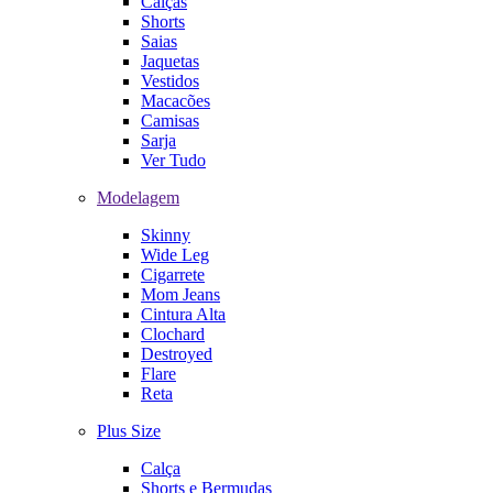
Calças
Shorts
Saias
Jaquetas
Vestidos
Macacões
Camisas
Sarja
Ver Tudo
Modelagem
Skinny
Wide Leg
Cigarrete
Mom Jeans
Cintura Alta
Clochard
Destroyed
Flare
Reta
Plus Size
Calça
Shorts e Bermudas