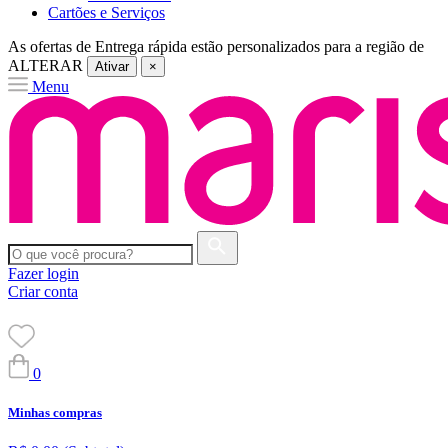
Cartões e Serviços
As ofertas de
Entrega rápida
estão personalizados para a região de
ALTERAR
Ativar
×
Menu
Fazer login
Criar conta
0
Minhas compras