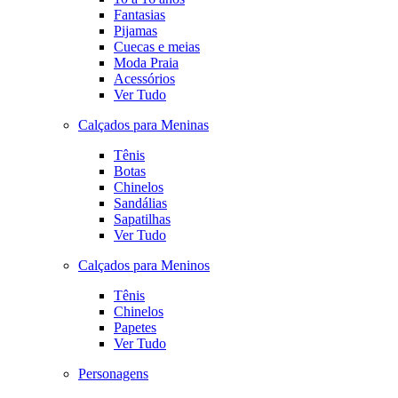
Fantasias
Pijamas
Cuecas e meias
Moda Praia
Acessórios
Ver Tudo
Calçados para Meninas
Tênis
Botas
Chinelos
Sandálias
Sapatilhas
Ver Tudo
Calçados para Meninos
Tênis
Chinelos
Papetes
Ver Tudo
Personagens