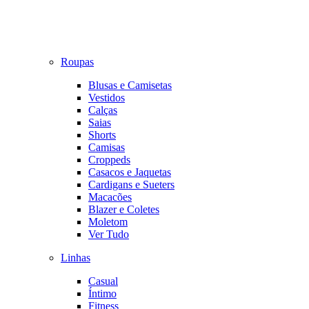
Roupas
Blusas e Camisetas
Vestidos
Calças
Saias
Shorts
Camisas
Croppeds
Casacos e Jaquetas
Cardigans e Sueters
Macacões
Blazer e Coletes
Moletom
Ver Tudo
Linhas
Casual
Íntimo
Fitness