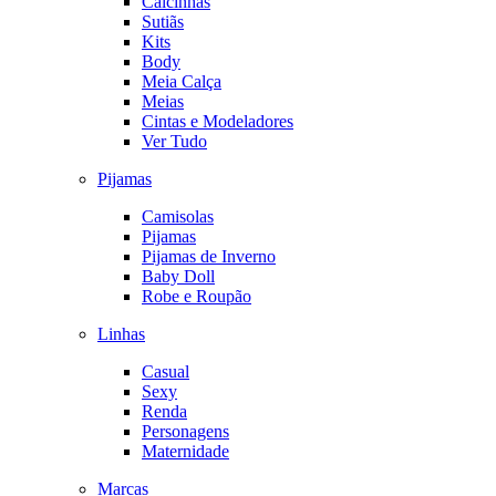
Calcinhas
Sutiãs
Kits
Body
Meia Calça
Meias
Cintas e Modeladores
Ver Tudo
Pijamas
Camisolas
Pijamas
Pijamas de Inverno
Baby Doll
Robe e Roupão
Linhas
Casual
Sexy
Renda
Personagens
Maternidade
Marcas