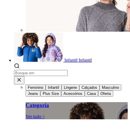
Infantil
Infantil
Feminino
Infantil
Lingerie
Calçados
Masculino
Jeans
Plus Size
Acessórios
Casa
Oferta
Categoria
Ver tudo >