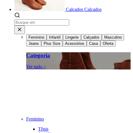
Calçados
Calçados
Feminino
Infantil
Lingerie
Calçados
Masculino
Jeans
Plus Size
Acessórios
Casa
Oferta
Categoria
Ver tudo >
Feminino
Tênis