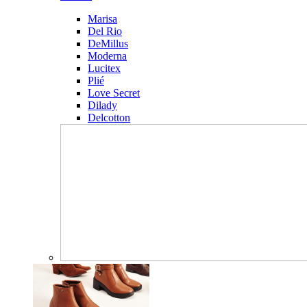
Marisa
Del Rio
DeMillus
Moderna
Lucitex
Plié
Love Secret
Dilady
Delcotton