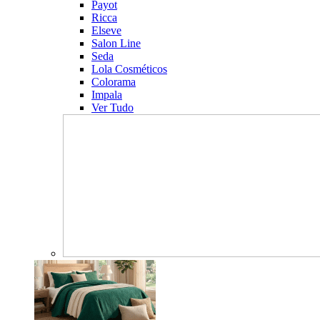
Payot
Ricca
Elseve
Salon Line
Seda
Lola Cosméticos
Colorama
Impala
Ver Tudo