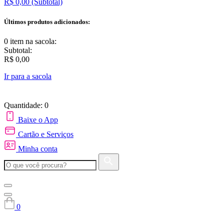
R$ 0,00
(Subtotal)
Últimos produtos adicionados:
0 item
na sacola:
Subtotal:
R$ 0,00
Ir para a sacola
Quantidade: 0
Baixe o App
Cartão e Serviços
Minha conta
0