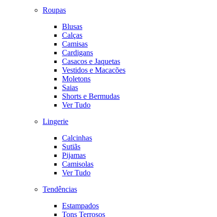
Roupas
Blusas
Calças
Camisas
Cardigans
Casacos e Jaquetas
Vestidos e Macacões
Moletons
Saias
Shorts e Bermudas
Ver Tudo
Lingerie
Calcinhas
Sutiãs
Pijamas
Camisolas
Ver Tudo
Tendências
Estampados
Tons Terrosos