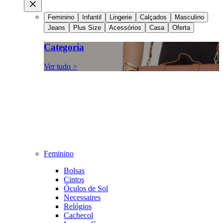
Feminino
Infantil
Lingerie
Calçados
Masculino
Jeans
Plus Size
Acessórios
Casa
Oferta
Categoria
Ver tudo >
Feminino
Bolsas
Cintos
Óculos de Sol
Necessaires
Relógios
Cachecol