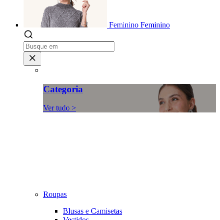
Feminino
Feminino
Categoria
Ver tudo >
Roupas
Blusas e Camisetas
Vestidos