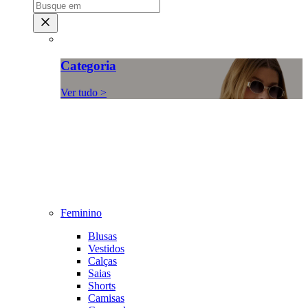
Categoria
Ver tudo >
Feminino
Blusas
Vestidos
Calças
Saias
Shorts
Camisas