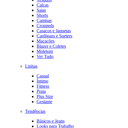
Calças
Saias
Shorts
Camisas
Croppeds
Casacos e Jaquetas
Cardigans e Sueters
Macacões
Blazer e Coletes
Moletom
Ver Tudo
Linhas
Casual
Íntimo
Fitness
Praia
Plus Size
Gestante
Tendências
Básicos e Jeans
Looks para Trabalho