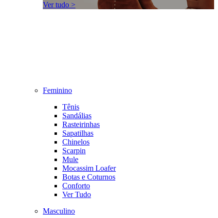
Ver tudo >
Feminino
Tênis
Sandálias
Rasteirinhas
Sapatilhas
Chinelos
Scarpin
Mule
Mocassim Loafer
Botas e Coturnos
Conforto
Ver Tudo
Masculino