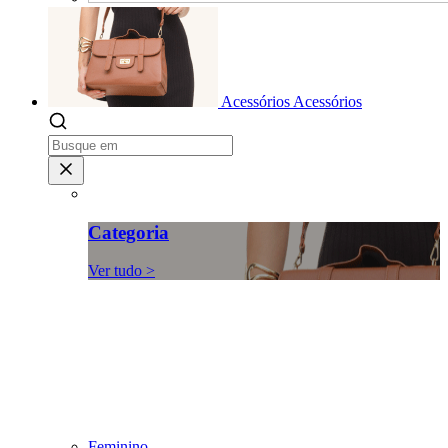
Acessórios
Acessórios
Categoria
Ver tudo >
Feminino