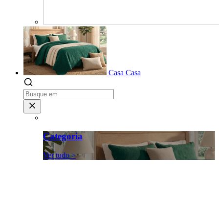
Casa
Casa
Categoria
Ver tudo >