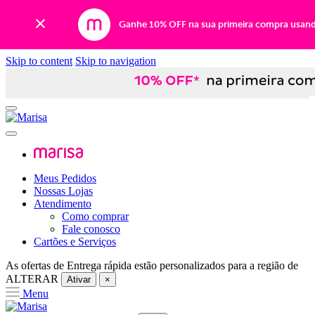
Ganhe 10% OFF na sua primeira compra usan
Skip to content
Skip to navigation
Meus Pedidos
Nossas Lojas
Atendimento
Como comprar
Fale conosco
Cartões e Serviços
As ofertas de
Entrega rápida
estão personalizados para a região de
ALTERAR
Ativar
×
Menu