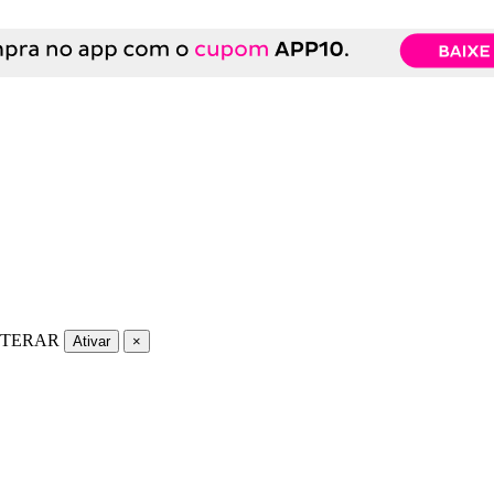
LTERAR
Ativar
×