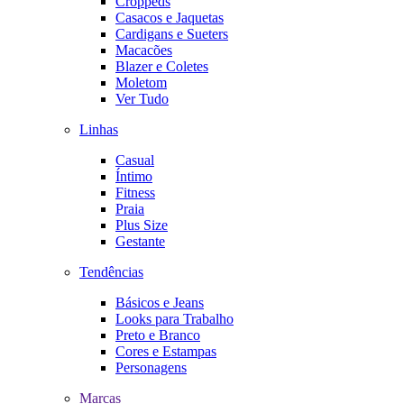
Croppeds
Casacos e Jaquetas
Cardigans e Sueters
Macacões
Blazer e Coletes
Moletom
Ver Tudo
Linhas
Casual
Íntimo
Fitness
Praia
Plus Size
Gestante
Tendências
Básicos e Jeans
Looks para Trabalho
Preto e Branco
Cores e Estampas
Personagens
Marcas