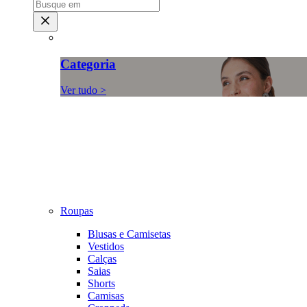
Categoria
Ver tudo >
Roupas
Blusas e Camisetas
Vestidos
Calças
Saias
Shorts
Camisas