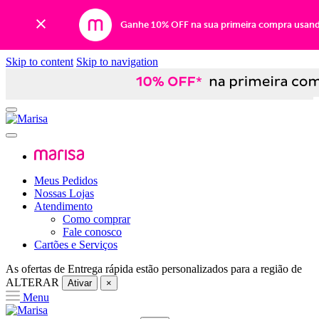
Ganhe 10% OFF na sua primeira compra usan
Skip to content
Skip to navigation
Meus Pedidos
Nossas Lojas
Atendimento
Como comprar
Fale conosco
Cartões e Serviços
As ofertas de
Entrega rápida
estão personalizados para a região de
ALTERAR
Ativar
×
Menu