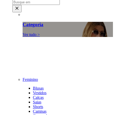
Categoria
Ver tudo >
Feminino
Blusas
Vestidos
Calças
Saias
Shorts
Camisas