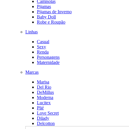
Camisolas
Pijamas
Pijamas de Inverno
Baby Doll
Robe e Roupão
Linhas
Casual
Sexy
Renda
Personagens
Maternidade
Marcas
Marisa
Del Rio
DeMillus
Moderna
Lucitex
Plié
Love Secret
Dilady
Delcotton