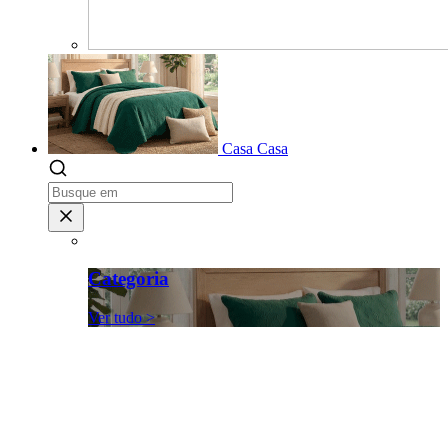
Casa
Casa
Categoria
Ver tudo >