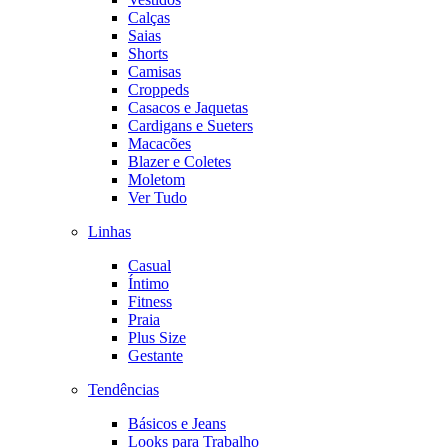
Calças
Saias
Shorts
Camisas
Croppeds
Casacos e Jaquetas
Cardigans e Sueters
Macacões
Blazer e Coletes
Moletom
Ver Tudo
Linhas
Casual
Íntimo
Fitness
Praia
Plus Size
Gestante
Tendências
Básicos e Jeans
Looks para Trabalho