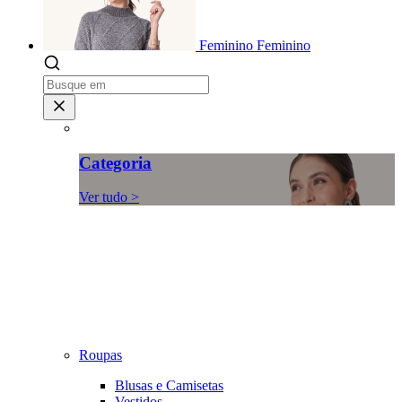
Feminino
Feminino
Categoria
Ver tudo >
Roupas
Blusas e Camisetas
Vestidos