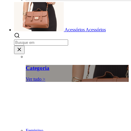
Acessórios
Acessórios
Categoria
Ver tudo >
Feminino