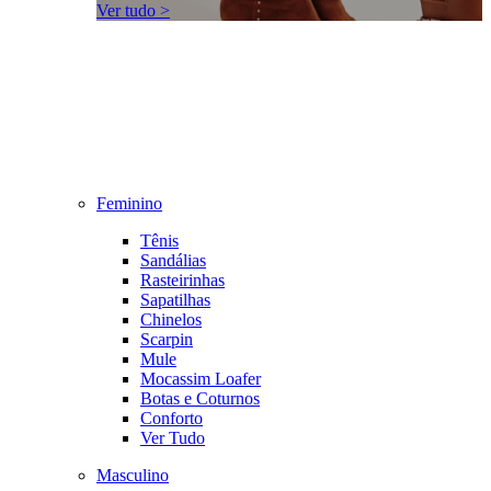
Ver tudo >
Feminino
Tênis
Sandálias
Rasteirinhas
Sapatilhas
Chinelos
Scarpin
Mule
Mocassim Loafer
Botas e Coturnos
Conforto
Ver Tudo
Masculino