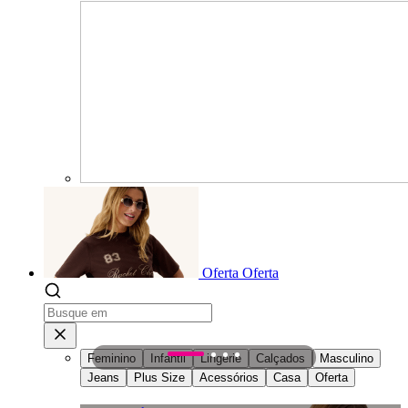
Oferta
Oferta
Feminino
Infantil
Lingerie
Calçados
Masculino
1
2
3
4
Jeans
Plus Size
Acessórios
Casa
Oferta