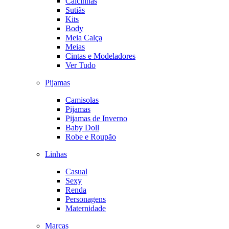
Calcinhas
Sutiãs
Kits
Body
Meia Calça
Meias
Cintas e Modeladores
Ver Tudo
Pijamas
Camisolas
Pijamas
Pijamas de Inverno
Baby Doll
Robe e Roupão
Linhas
Casual
Sexy
Renda
Personagens
Maternidade
Marcas