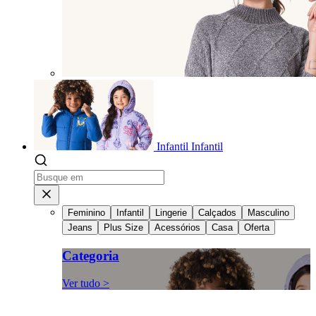
Infantil
Infantil
Feminino
Infantil
Lingerie
Calçados
Masculino
Jeans
Plus Size
Acessórios
Casa
Oferta
Categoria
Ver tudo >