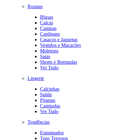
Roupas
Blusas
Calças
Camisas
Cardigans
Casacos e Jaquetas
Vestidos e Macacões
Moletons
Saias
Shorts e Bermudas
Ver Tudo
Lingerie
Calcinhas
Sutiãs
Pijamas
Camisolas
Ver Tudo
Tendências
Estampados
Tons Terrosos