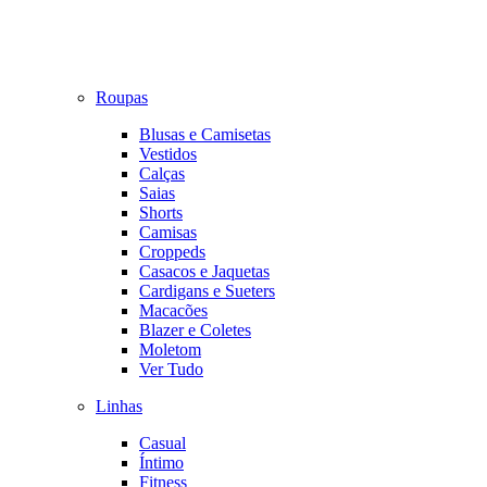
Roupas
Blusas e Camisetas
Vestidos
Calças
Saias
Shorts
Camisas
Croppeds
Casacos e Jaquetas
Cardigans e Sueters
Macacões
Blazer e Coletes
Moletom
Ver Tudo
Linhas
Casual
Íntimo
Fitness