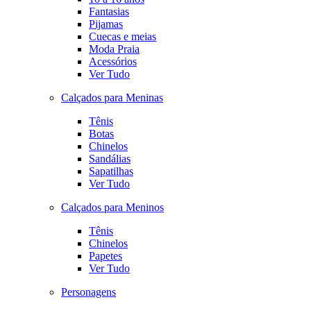
Fantasias
Pijamas
Cuecas e meias
Moda Praia
Acessórios
Ver Tudo
Calçados para Meninas
Tênis
Botas
Chinelos
Sandálias
Sapatilhas
Ver Tudo
Calçados para Meninos
Tênis
Chinelos
Papetes
Ver Tudo
Personagens