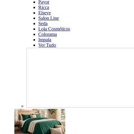
Payot
Ricca
Elseve
Salon Line
Seda
Lola Cosméticos
Colorama
Impala
Ver Tudo