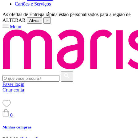
Cartões e Serviços
As ofertas de
Entrega rápida
estão personalizados para a região de
ALTERAR
Ativar
×
Menu
Fazer login
Criar conta
0
Minhas compras