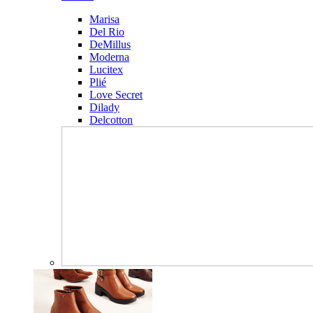
Marisa
Del Rio
DeMillus
Moderna
Lucitex
Plié
Love Secret
Dilady
Delcotton