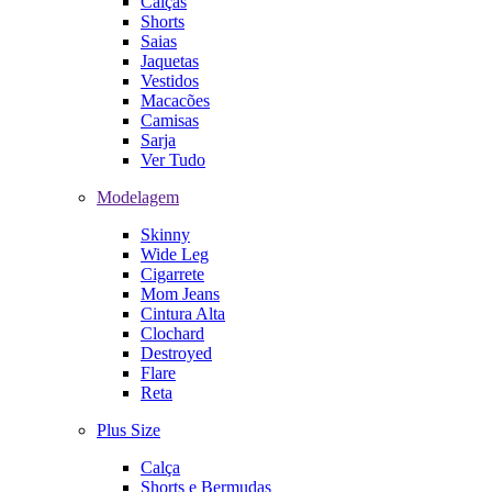
Calças
Shorts
Saias
Jaquetas
Vestidos
Macacões
Camisas
Sarja
Ver Tudo
Modelagem
Skinny
Wide Leg
Cigarrete
Mom Jeans
Cintura Alta
Clochard
Destroyed
Flare
Reta
Plus Size
Calça
Shorts e Bermudas