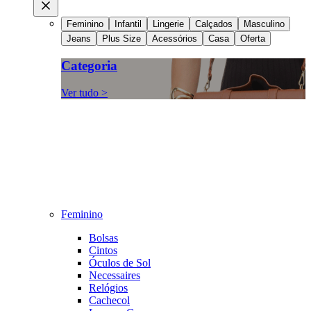
Feminino
Infantil
Lingerie
Calçados
Masculino
Jeans
Plus Size
Acessórios
Casa
Oferta
Categoria
Ver tudo >
Feminino
Bolsas
Cintos
Óculos de Sol
Necessaires
Relógios
Cachecol