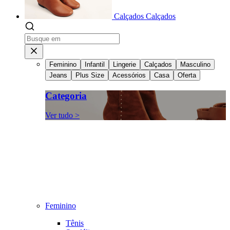
Calçados
Calçados
Feminino
Infantil
Lingerie
Calçados
Masculino
Jeans
Plus Size
Acessórios
Casa
Oferta
Categoria
Ver tudo >
Feminino
Tênis