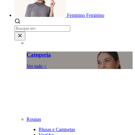
Feminino
Feminino
Categoria
Ver tudo >
Roupas
Blusas e Camisetas
Vestidos