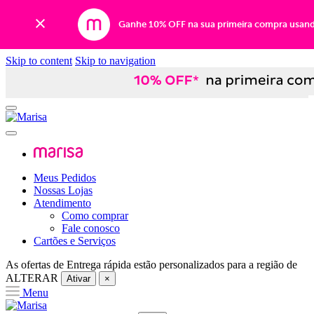
Ganhe 10% OFF na sua primeira compra usan
Skip to content
Skip to navigation
Meus Pedidos
Nossas Lojas
Atendimento
Como comprar
Fale conosco
Cartões e Serviços
As ofertas de
Entrega rápida
estão personalizados para a região de
ALTERAR
Ativar
×
Menu