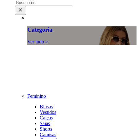
Categoria
Ver tudo >
Feminino
Blusas
Vestidos
Calças
Saias
Shorts
Camisas