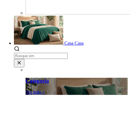
Casa
Casa
Categoria
Ver tudo >