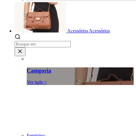
Acessórios
Acessórios
Categoria
Ver tudo >
Feminino