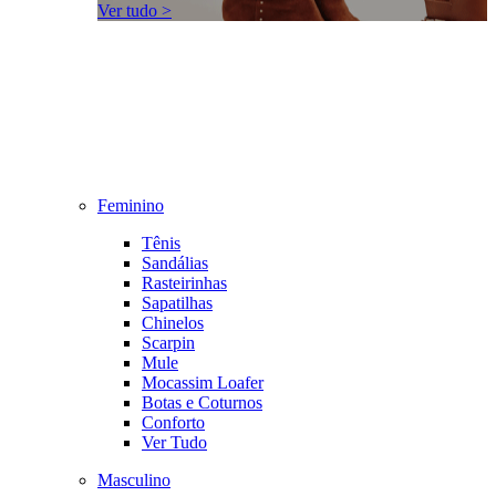
Ver tudo >
Feminino
Tênis
Sandálias
Rasteirinhas
Sapatilhas
Chinelos
Scarpin
Mule
Mocassim Loafer
Botas e Coturnos
Conforto
Ver Tudo
Masculino