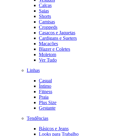
Calças
Saias
Shorts
Camisas
Croppeds
Casacos e Jaquetas
Cardigans e Sueters
Macacões
Blazer e Coletes
Moletom
Ver Tudo
Linhas
Casual
Íntimo
Fitness
Praia
Plus Size
Gestante
Tendências
Básicos e Jeans
Looks para Trabalho