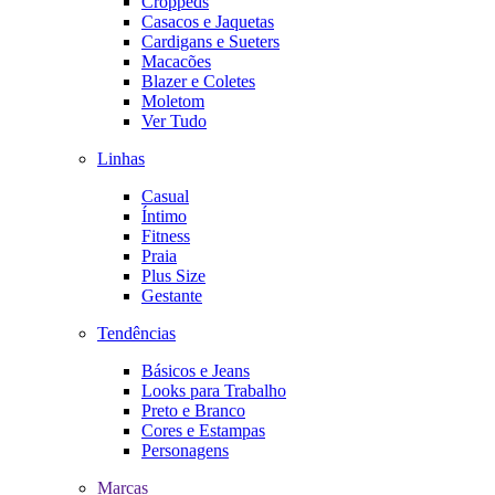
Croppeds
Casacos e Jaquetas
Cardigans e Sueters
Macacões
Blazer e Coletes
Moletom
Ver Tudo
Linhas
Casual
Íntimo
Fitness
Praia
Plus Size
Gestante
Tendências
Básicos e Jeans
Looks para Trabalho
Preto e Branco
Cores e Estampas
Personagens
Marcas