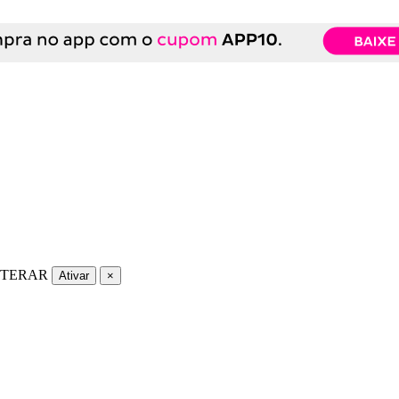
LTERAR
Ativar
×