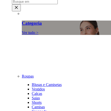
Categoria
Ver tudo >
Roupas
Blusas e Camisetas
Vestidos
Calças
Saias
Shorts
Camisas