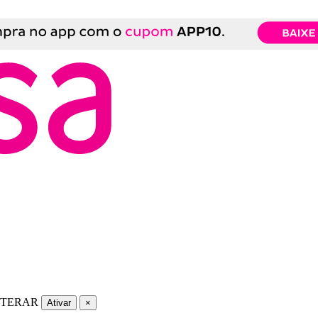
LTERAR
Ativar
×