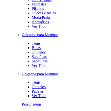
Fantasias
Pijamas
Cuecas e meias
Moda Praia
Acessórios
Ver Tudo
Calçados para Meninas
Tênis
Botas
Chinelos
Sandálias
Sapatilhas
Ver Tudo
Calçados para Meninos
Tênis
Chinelos
Papetes
Ver Tudo
Personagens