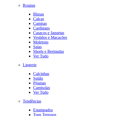
Roupas
Blusas
Calças
Camisas
Cardigans
Casacos e Jaquetas
Vestidos e Macacões
Moletons
Saias
Shorts e Bermudas
Ver Tudo
Lingerie
Calcinhas
Sutiãs
Pijamas
Camisolas
Ver Tudo
Tendências
Estampados
Tons Terrosos