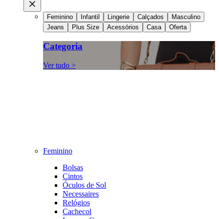
Feminino
Infantil
Lingerie
Calçados
Masculino
Jeans
Plus Size
Acessórios
Casa
Oferta
Categoria
Ver tudo >
Feminino
Bolsas
Cintos
Óculos de Sol
Necessaires
Relógios
Cachecol