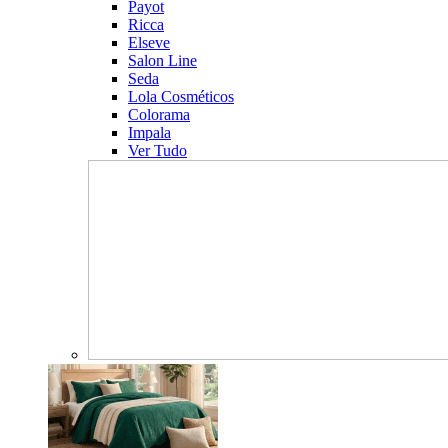
Payot
Ricca
Elseve
Salon Line
Seda
Lola Cosméticos
Colorama
Impala
Ver Tudo