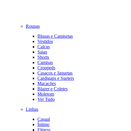
Roupas
Blusas e Camisetas
Vestidos
Calças
Saias
Shorts
Camisas
Croppeds
Casacos e Jaquetas
Cardigans e Sueters
Macacões
Blazer e Coletes
Moletom
Ver Tudo
Linhas
Casual
Íntimo
Fitness