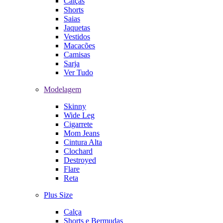
Calças
Shorts
Saias
Jaquetas
Vestidos
Macacões
Camisas
Sarja
Ver Tudo
Modelagem
Skinny
Wide Leg
Cigarrete
Mom Jeans
Cintura Alta
Clochard
Destroyed
Flare
Reta
Plus Size
Calça
Shorts e Bermudas