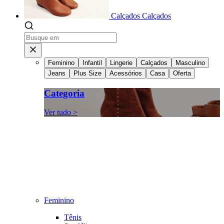
Calçados
Calçados
Feminino
Infantil
Lingerie
Calçados
Masculino
Jeans
Plus Size
Acessórios
Casa
Oferta
Categoria
Ver tudo >
Feminino
Tênis