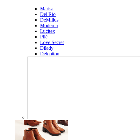
Marisa
Del Rio
DeMillus
Moderna
Lucitex
Plié
Love Secret
Dilady
Delcotton