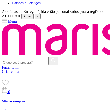
Cartões e Serviços
As ofertas de
Entrega rápida
estão personalizados para a região de
ALTERAR
Ativar
×
Menu
Fazer login
Criar conta
0
Minhas compras