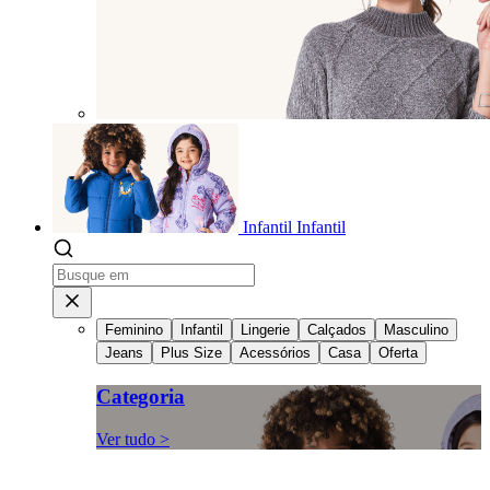
Infantil
Infantil
Feminino
Infantil
Lingerie
Calçados
Masculino
Jeans
Plus Size
Acessórios
Casa
Oferta
Categoria
Ver tudo >