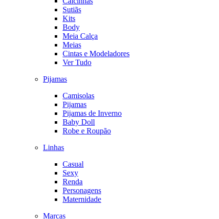
Calcinhas
Sutiãs
Kits
Body
Meia Calça
Meias
Cintas e Modeladores
Ver Tudo
Pijamas
Camisolas
Pijamas
Pijamas de Inverno
Baby Doll
Robe e Roupão
Linhas
Casual
Sexy
Renda
Personagens
Maternidade
Marcas