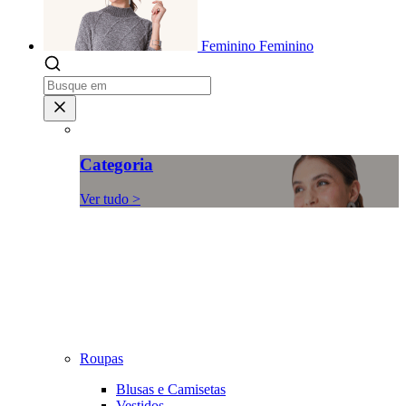
Feminino
Feminino
Categoria
Ver tudo >
Roupas
Blusas e Camisetas
Vestidos