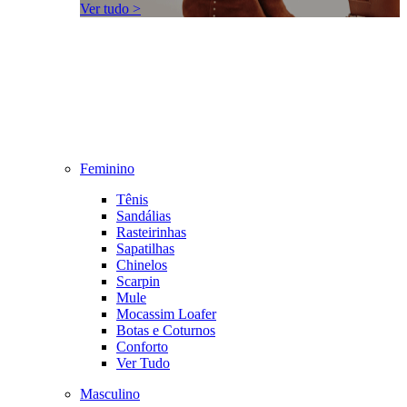
Ver tudo >
Feminino
Tênis
Sandálias
Rasteirinhas
Sapatilhas
Chinelos
Scarpin
Mule
Mocassim Loafer
Botas e Coturnos
Conforto
Ver Tudo
Masculino