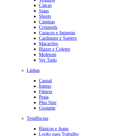
Calças
Saias
Shorts
Camisas
Croppeds
Casacos e Jaquetas
Cardigans e Sueters
Macacões
Blazer e Coletes
Moletom
Ver Tudo
Linhas
Casual
Íntimo
Fitness
Praia
Plus Size
Gestante
Tendências
Básicos e Jeans
Looks para Trabalho