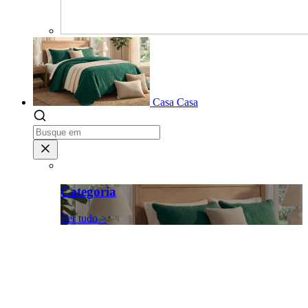
Casa
Casa
Categoria
Ver tudo >