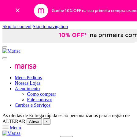
Ganhe 10% OFF na sua primeira compra usan
Skip to content
Skip to navigation
Meus Pedidos
Nossas Lojas
Atendimento
Como comprar
Fale conosco
Cartões e Serviços
As ofertas de
Entrega rápida
estão personalizados para a região de
ALTERAR
Ativar
×
Menu