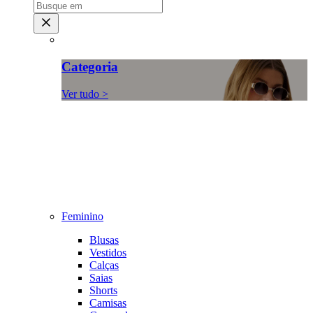
Categoria
Ver tudo >
Feminino
Blusas
Vestidos
Calças
Saias
Shorts
Camisas