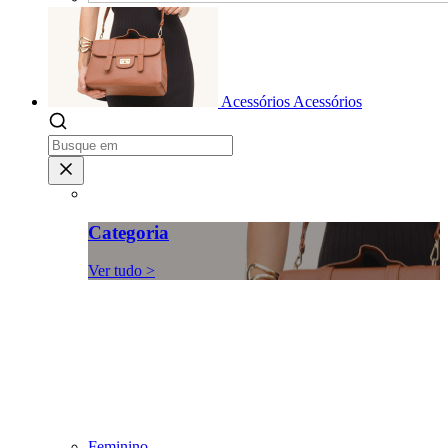
Acessórios
Acessórios
Categoria
Ver tudo >
Feminino