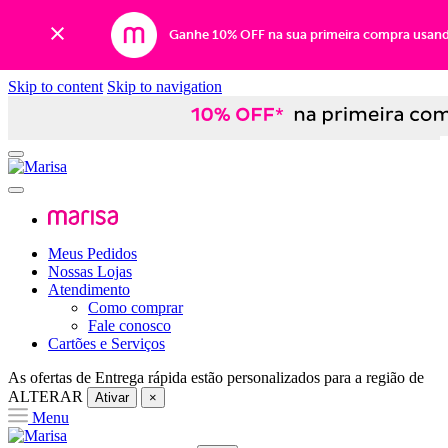
Ganhe 10% OFF na sua primeira compra usan
Skip to content
Skip to navigation
Meus Pedidos
Nossas Lojas
Atendimento
Como comprar
Fale conosco
Cartões e Serviços
As ofertas de
Entrega rápida
estão personalizados para a região de
ALTERAR
Ativar
×
Menu