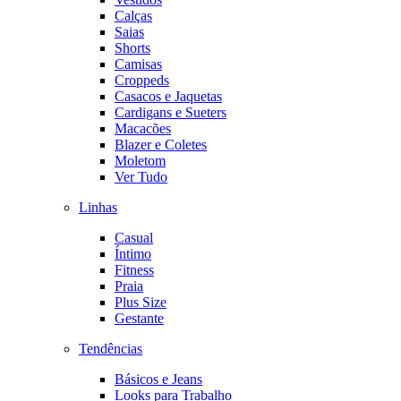
Calças
Saias
Shorts
Camisas
Croppeds
Casacos e Jaquetas
Cardigans e Sueters
Macacões
Blazer e Coletes
Moletom
Ver Tudo
Linhas
Casual
Íntimo
Fitness
Praia
Plus Size
Gestante
Tendências
Básicos e Jeans
Looks para Trabalho