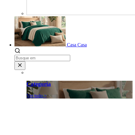
Casa
Casa
Categoria
Ver tudo >