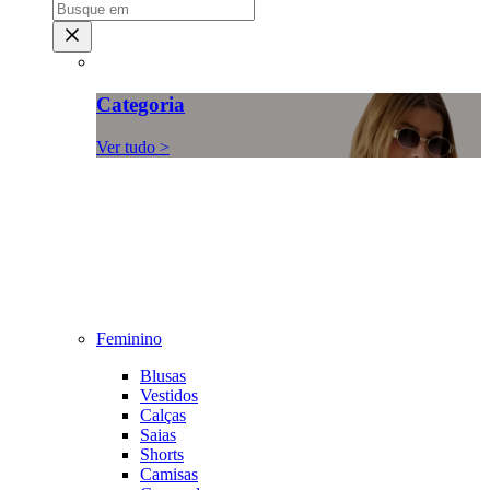
Categoria
Ver tudo >
Feminino
Blusas
Vestidos
Calças
Saias
Shorts
Camisas