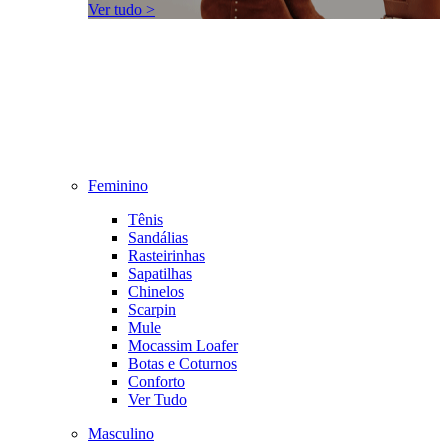
Ver tudo >
Feminino
Tênis
Sandálias
Rasteirinhas
Sapatilhas
Chinelos
Scarpin
Mule
Mocassim Loafer
Botas e Coturnos
Conforto
Ver Tudo
Masculino