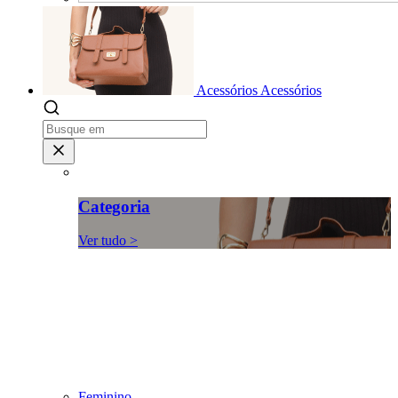
Acessórios
Acessórios
Categoria
Ver tudo >
Feminino