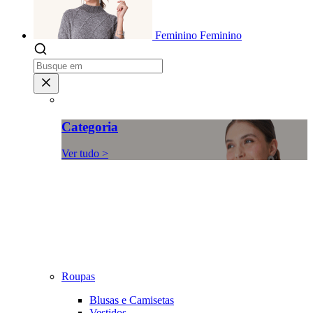
Feminino
Feminino
Categoria
Ver tudo >
Roupas
Blusas e Camisetas
Vestidos