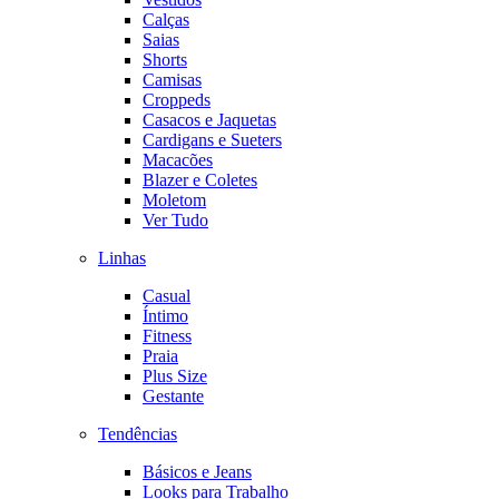
Calças
Saias
Shorts
Camisas
Croppeds
Casacos e Jaquetas
Cardigans e Sueters
Macacões
Blazer e Coletes
Moletom
Ver Tudo
Linhas
Casual
Íntimo
Fitness
Praia
Plus Size
Gestante
Tendências
Básicos e Jeans
Looks para Trabalho