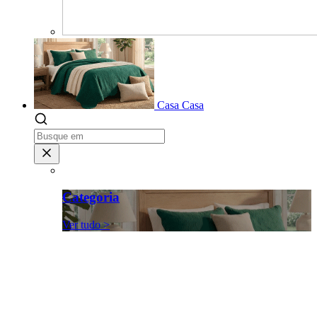
Casa
Casa
Categoria
Ver tudo >