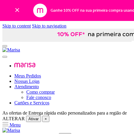
Ganhe 10% OFF na sua primeira compra usan
Skip to content
Skip to navigation
Meus Pedidos
Nossas Lojas
Atendimento
Como comprar
Fale conosco
Cartões e Serviços
As ofertas de
Entrega rápida
estão personalizados para a região de
ALTERAR
Ativar
×
Menu