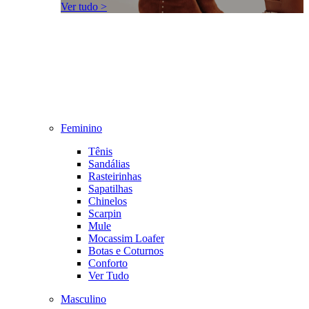
Ver tudo >
Feminino
Tênis
Sandálias
Rasteirinhas
Sapatilhas
Chinelos
Scarpin
Mule
Mocassim Loafer
Botas e Coturnos
Conforto
Ver Tudo
Masculino