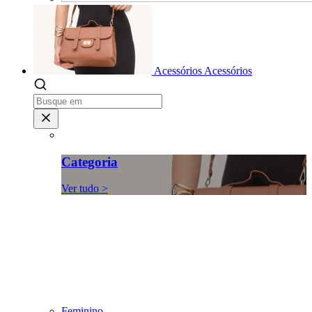
Acessórios
Acessórios
Categoria
Ver tudo >
Feminino