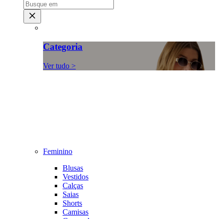
Categoria
Ver tudo >
Feminino
Blusas
Vestidos
Calças
Saias
Shorts
Camisas