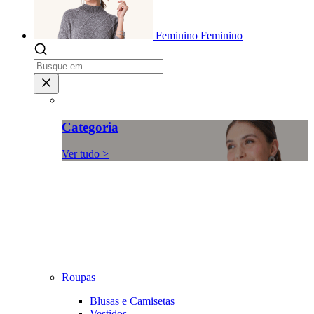
Feminino
Feminino
Categoria
Ver tudo >
Roupas
Blusas e Camisetas
Vestidos