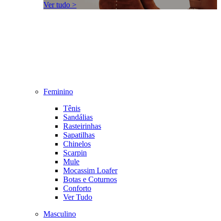
Ver tudo >
Feminino
Tênis
Sandálias
Rasteirinhas
Sapatilhas
Chinelos
Scarpin
Mule
Mocassim Loafer
Botas e Coturnos
Conforto
Ver Tudo
Masculino