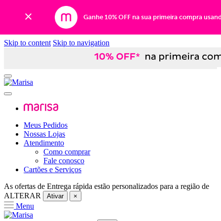
Ganhe 10% OFF na sua primeira compra usan
Skip to content
Skip to navigation
Meus Pedidos
Nossas Lojas
Atendimento
Como comprar
Fale conosco
Cartões e Serviços
As ofertas de
Entrega rápida
estão personalizados para a região de
ALTERAR
Ativar
×
Menu