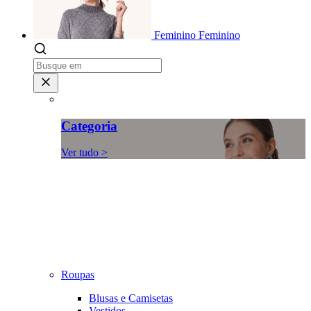
Feminino
Feminino
Categoria
Ver tudo >
Roupas
Blusas e Camisetas
Vestidos