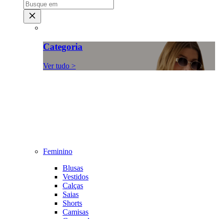
Categoria
Ver tudo >
Feminino
Blusas
Vestidos
Calças
Saias
Shorts
Camisas