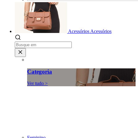
Acessórios
Acessórios
Categoria
Ver tudo >
Feminino