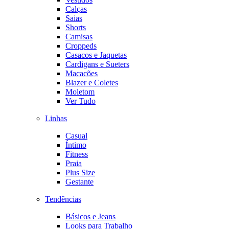
Calças
Saias
Shorts
Camisas
Croppeds
Casacos e Jaquetas
Cardigans e Sueters
Macacões
Blazer e Coletes
Moletom
Ver Tudo
Linhas
Casual
Íntimo
Fitness
Praia
Plus Size
Gestante
Tendências
Básicos e Jeans
Looks para Trabalho