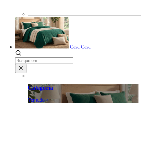
Casa
Casa
Categoria
Ver tudo >