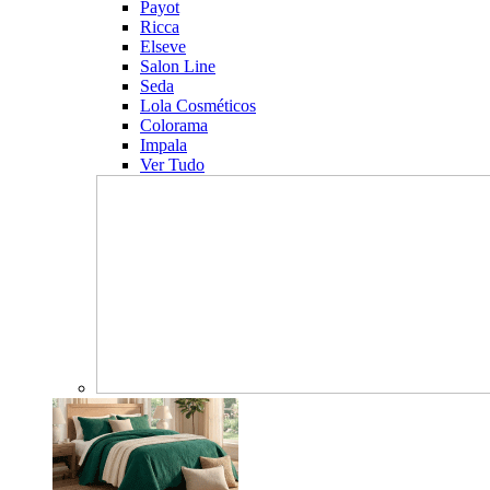
Payot
Ricca
Elseve
Salon Line
Seda
Lola Cosméticos
Colorama
Impala
Ver Tudo