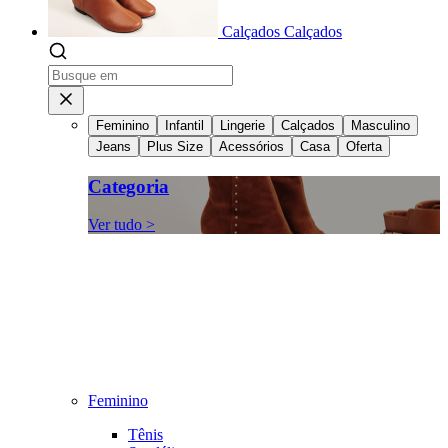
Calçados
Calçados
Feminino
Infantil
Lingerie
Calçados
Masculino
Jeans
Plus Size
Acessórios
Casa
Oferta
Categoria
Ver tudo >
Feminino
Tênis