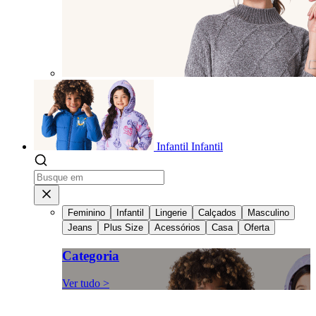
Infantil
Infantil
Feminino
Infantil
Lingerie
Calçados
Masculino
Jeans
Plus Size
Acessórios
Casa
Oferta
Categoria
Ver tudo >