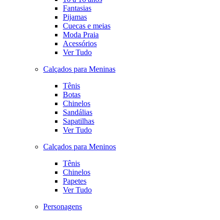
Fantasias
Pijamas
Cuecas e meias
Moda Praia
Acessórios
Ver Tudo
Calçados para Meninas
Tênis
Botas
Chinelos
Sandálias
Sapatilhas
Ver Tudo
Calçados para Meninos
Tênis
Chinelos
Papetes
Ver Tudo
Personagens