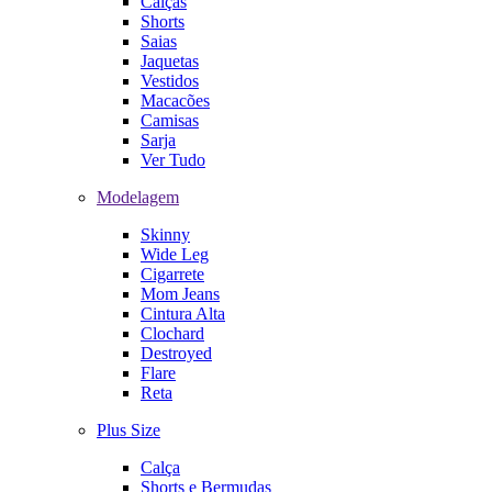
Calças
Shorts
Saias
Jaquetas
Vestidos
Macacões
Camisas
Sarja
Ver Tudo
Modelagem
Skinny
Wide Leg
Cigarrete
Mom Jeans
Cintura Alta
Clochard
Destroyed
Flare
Reta
Plus Size
Calça
Shorts e Bermudas