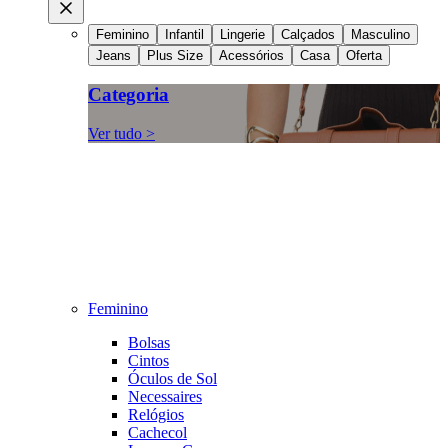
Feminino
Infantil
Lingerie
Calçados
Masculino
Jeans
Plus Size
Acessórios
Casa
Oferta
Categoria
Ver tudo >
Feminino
Bolsas
Cintos
Óculos de Sol
Necessaires
Relógios
Cachecol