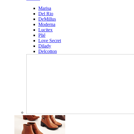
Marisa
Del Rio
DeMillus
Moderna
Lucitex
Plié
Love Secret
Dilady
Delcotton