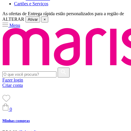
Cartões e Serviços
As ofertas de
Entrega rápida
estão personalizados para a região de
ALTERAR
Ativar
×
Menu
Fazer login
Criar conta
0
Minhas compras