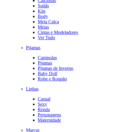
Calcinhas
Sutiãs
Kits
Body
Meia Calça
Meias
Cintas e Modeladores
Ver Tudo
Pijamas
Camisolas
Pijamas
Pijamas de Inverno
Baby Doll
Robe e Roupão
Linhas
Casual
Sexy
Renda
Personagens
Maternidade
Marcas