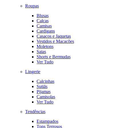
Roupas
Blusas
Calças
Camisas
Cardigans
Casacos e Jaquetas
Vestidos e Macacões
Moletons
Saias
Shorts e Bermudas
Ver Tudo
Lingerie
Calcinhas
Sutiãs
Pijamas
Camisolas
Ver Tudo
Tendências
Estampados
Tons Terrosos