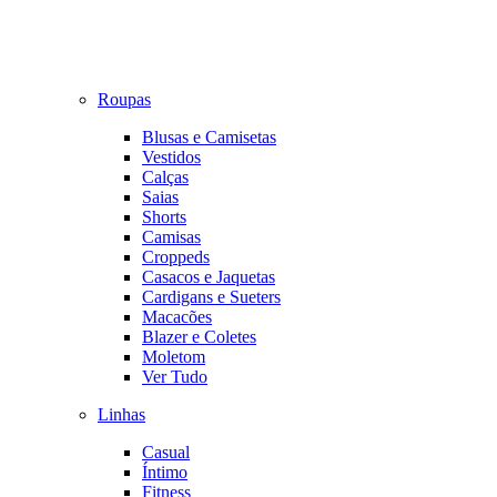
Roupas
Blusas e Camisetas
Vestidos
Calças
Saias
Shorts
Camisas
Croppeds
Casacos e Jaquetas
Cardigans e Sueters
Macacões
Blazer e Coletes
Moletom
Ver Tudo
Linhas
Casual
Íntimo
Fitness