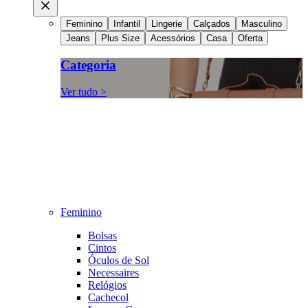
Feminino
Infantil
Lingerie
Calçados
Masculino
Jeans
Plus Size
Acessórios
Casa
Oferta
Categoria
Ver tudo >
Feminino
Bolsas
Cintos
Óculos de Sol
Necessaires
Relógios
Cachecol