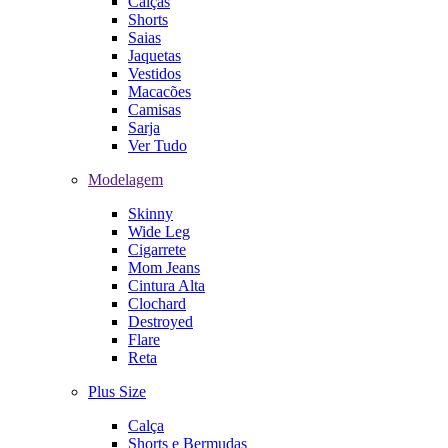
Calças
Shorts
Saias
Jaquetas
Vestidos
Macacões
Camisas
Sarja
Ver Tudo
Modelagem
Skinny
Wide Leg
Cigarrete
Mom Jeans
Cintura Alta
Clochard
Destroyed
Flare
Reta
Plus Size
Calça
Shorts e Bermudas