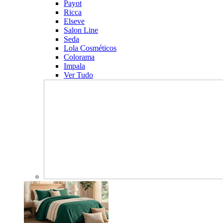
Payot
Ricca
Elseve
Salon Line
Seda
Lola Cosméticos
Colorama
Impala
Ver Tudo