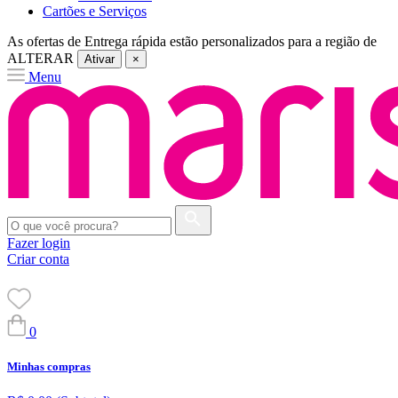
Cartões e Serviços
As ofertas de
Entrega rápida
estão personalizados para a região de
ALTERAR
Ativar
×
Menu
Fazer login
Criar conta
0
Minhas compras