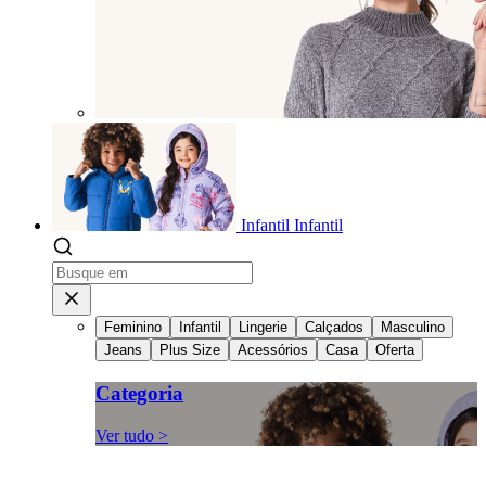
Infantil
Infantil
Feminino
Infantil
Lingerie
Calçados
Masculino
Jeans
Plus Size
Acessórios
Casa
Oferta
Categoria
Ver tudo >