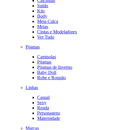
Calcinhas
Sutiãs
Kits
Body
Meia Calça
Meias
Cintas e Modeladores
Ver Tudo
Pijamas
Camisolas
Pijamas
Pijamas de Inverno
Baby Doll
Robe e Roupão
Linhas
Casual
Sexy
Renda
Personagens
Maternidade
Marcas