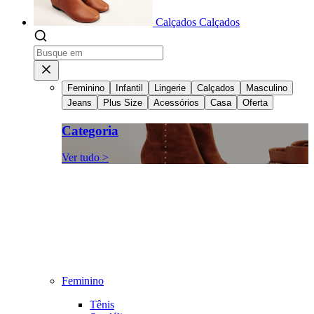
Calçados
Calçados
Feminino
Infantil
Lingerie
Calçados
Masculino
Jeans
Plus Size
Acessórios
Casa
Oferta
Categoria
Ver tudo >
Feminino
Tênis