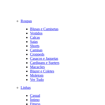
Roupas
Blusas e Camisetas
Vestidos
Calças
Saias
Shorts
Camisas
Croppeds
Casacos e Jaquetas
Cardigans e Sueters
Macacões
Blazer e Coletes
Moletom
Ver Tudo
Linhas
Casual
Íntimo
Fitness