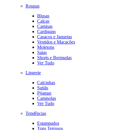
Roupas
Blusas
Calças
Camisas
Cardigans
Casacos e Jaquetas
Vestidos e Macacões
Moletons
Saias
Shorts e Bermudas
Ver Tudo
Lingerie
Calcinhas
Sutiãs
Pijamas
Camisolas
Ver Tudo
Tendências
Estampados
Tons Terrosos