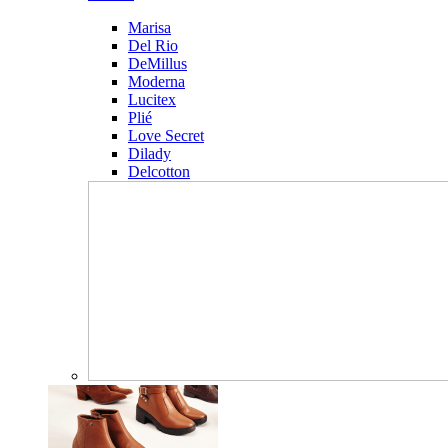
Marisa
Del Rio
DeMillus
Moderna
Lucitex
Plié
Love Secret
Dilady
Delcotton