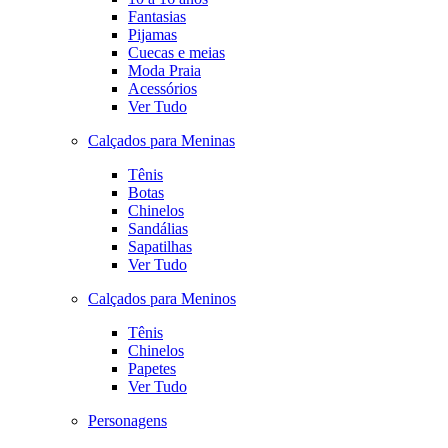
Fantasias
Pijamas
Cuecas e meias
Moda Praia
Acessórios
Ver Tudo
Calçados para Meninas
Tênis
Botas
Chinelos
Sandálias
Sapatilhas
Ver Tudo
Calçados para Meninos
Tênis
Chinelos
Papetes
Ver Tudo
Personagens