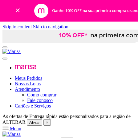
Ganhe 10% OFF na sua primeira compra usan
Skip to content
Skip to navigation
Meus Pedidos
Nossas Lojas
Atendimento
Como comprar
Fale conosco
Cartões e Serviços
As ofertas de
Entrega rápida
estão personalizados para a região de
ALTERAR
Ativar
×
Menu