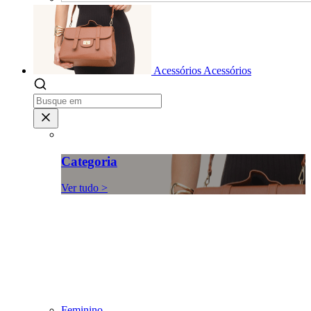
Acessórios
Acessórios
Categoria
Ver tudo >
Feminino