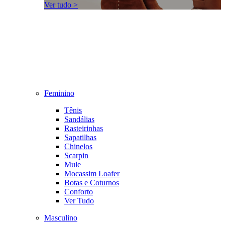
Ver tudo >
Feminino
Tênis
Sandálias
Rasteirinhas
Sapatilhas
Chinelos
Scarpin
Mule
Mocassim Loafer
Botas e Coturnos
Conforto
Ver Tudo
Masculino