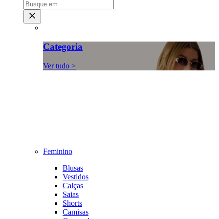
Categoria
Ver tudo >
Feminino
Blusas
Vestidos
Calças
Saias
Shorts
Camisas