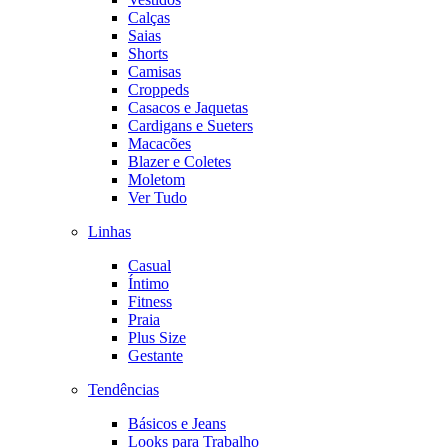
Calças
Saias
Shorts
Camisas
Croppeds
Casacos e Jaquetas
Cardigans e Sueters
Macacões
Blazer e Coletes
Moletom
Ver Tudo
Linhas
Casual
Íntimo
Fitness
Praia
Plus Size
Gestante
Tendências
Básicos e Jeans
Looks para Trabalho