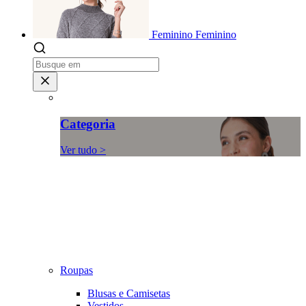
Feminino
Feminino
Categoria
Ver tudo >
Roupas
Blusas e Camisetas
Vestidos