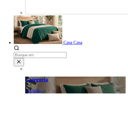
Casa
Casa
Categoria
Ver tudo >