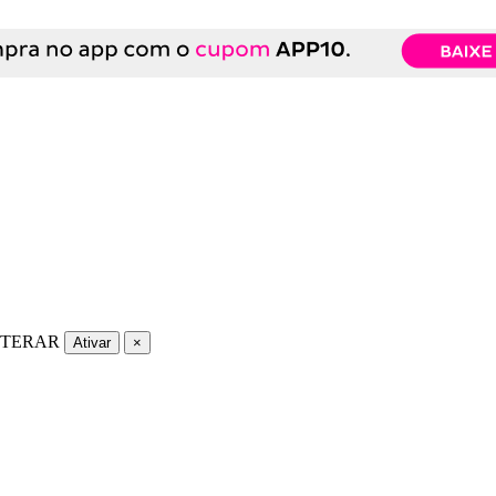
LTERAR
Ativar
×