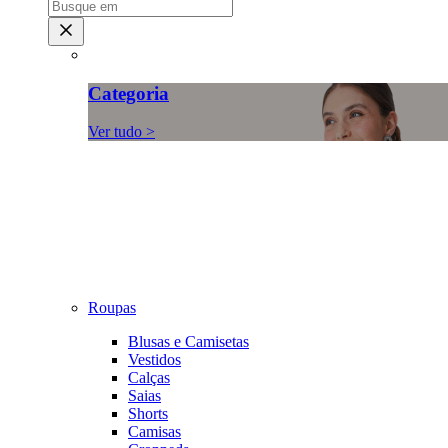
Categoria
Ver tudo >
Roupas
Blusas e Camisetas
Vestidos
Calças
Saias
Shorts
Camisas