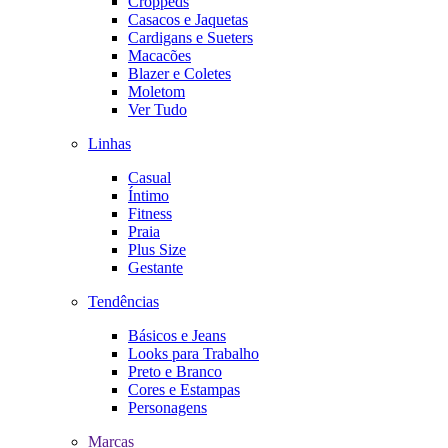
Croppeds
Casacos e Jaquetas
Cardigans e Sueters
Macacões
Blazer e Coletes
Moletom
Ver Tudo
Linhas
Casual
Íntimo
Fitness
Praia
Plus Size
Gestante
Tendências
Básicos e Jeans
Looks para Trabalho
Preto e Branco
Cores e Estampas
Personagens
Marcas