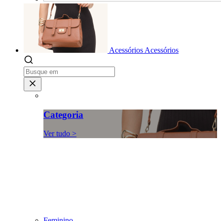
Acessórios
Acessórios
Categoria
Ver tudo >
Feminino