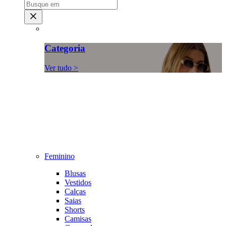
Categoria
Ver tudo >
Feminino
Blusas
Vestidos
Calças
Saias
Shorts
Camisas