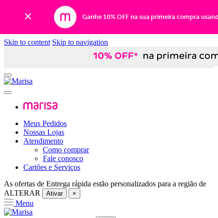
Ganhe 10% OFF na sua primeira compra usan
Skip to content
Skip to navigation
Meus Pedidos
Nossas Lojas
Atendimento
Como comprar
Fale conosco
Cartões e Serviços
As ofertas de
Entrega rápida
estão personalizados para a região de
ALTERAR
Ativar
×
Menu