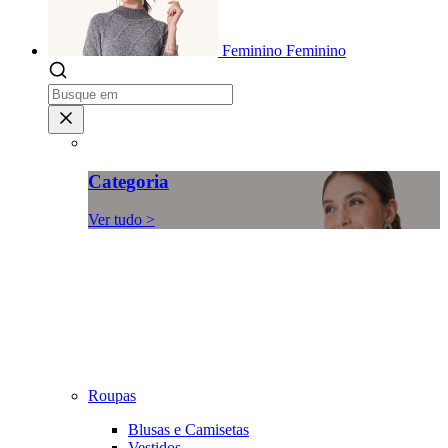
Feminino
Feminino
Categoria
Ver tudo >
Roupas
Blusas e Camisetas
Vestidos