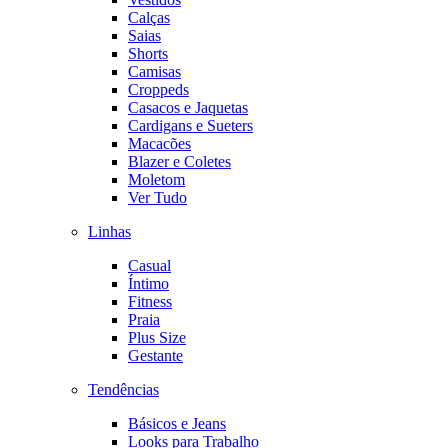
Calças
Saias
Shorts
Camisas
Croppeds
Casacos e Jaquetas
Cardigans e Sueters
Macacões
Blazer e Coletes
Moletom
Ver Tudo
Linhas
Casual
Íntimo
Fitness
Praia
Plus Size
Gestante
Tendências
Básicos e Jeans
Looks para Trabalho