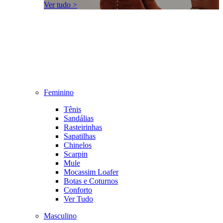
Ver tudo >
Feminino
Tênis
Sandálias
Rasteirinhas
Sapatilhas
Chinelos
Scarpin
Mule
Mocassim Loafer
Botas e Coturnos
Conforto
Ver Tudo
Masculino