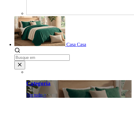
Casa
Casa
Categoria
Ver tudo >