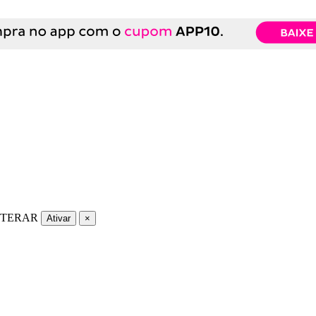
LTERAR
Ativar
×