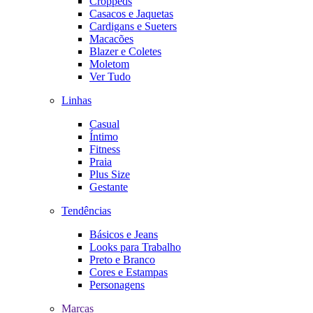
Croppeds
Casacos e Jaquetas
Cardigans e Sueters
Macacões
Blazer e Coletes
Moletom
Ver Tudo
Linhas
Casual
Íntimo
Fitness
Praia
Plus Size
Gestante
Tendências
Básicos e Jeans
Looks para Trabalho
Preto e Branco
Cores e Estampas
Personagens
Marcas