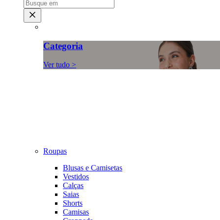
Categoria
Ver tudo >
Roupas
Blusas e Camisetas
Vestidos
Calças
Saias
Shorts
Camisas