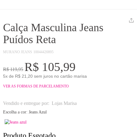
Calça Masculina Jeans
Puídos Reta
MURANO JEANS
10044420895
R$ 105,99
R$ 119,95
5x de R$ 21,20 sem juros no cartão marisa
VER AS FORMAS DE PARCELAMENTO
Vendido e entregue por:
Lojas Marisa
Escolha a cor:
Jeans Azul
Produto Esgotado