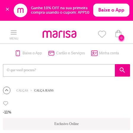
Ganhe 10% OFF na sua primeira 
Baixe o App
compra usando o cupom: APP10
Skip
Skip
to
to
content
navigation
0
MENU
Baixe o App
Cartão e Serviços
Minha conta
CALÇAS
CALÇA JEANS
-11%
Exclusivo Online