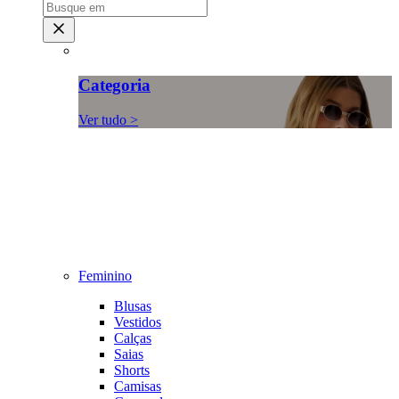
Categoria
Ver tudo >
Feminino
Blusas
Vestidos
Calças
Saias
Shorts
Camisas