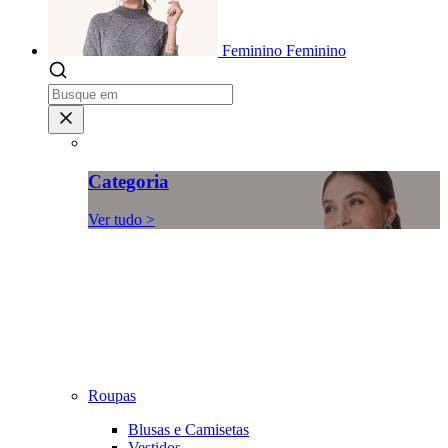
Feminino
Feminino
Categoria
Ver tudo >
Roupas
Blusas e Camisetas
Vestidos