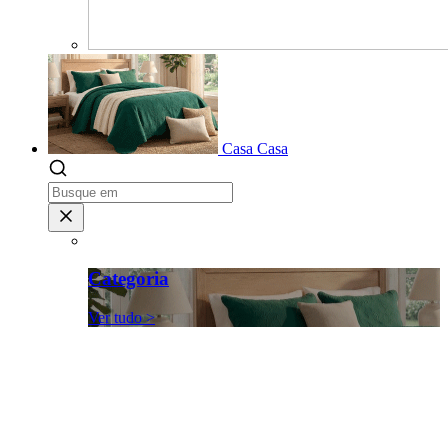
Casa
Casa
Categoria
Ver tudo >