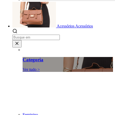
Acessórios
Acessórios
Categoria
Ver tudo >
Feminino