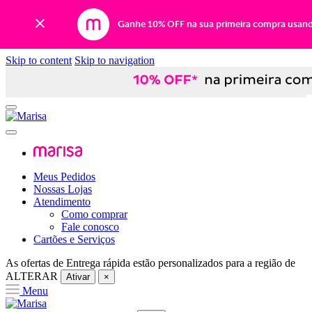
Ganhe 10% OFF na sua primeira compra usan
Skip to content
Skip to navigation
Meus Pedidos
Nossas Lojas
Atendimento
Como comprar
Fale conosco
Cartões e Serviços
As ofertas de
Entrega rápida
estão personalizados para a região de
ALTERAR
Ativar
×
Menu