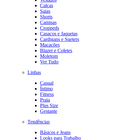
Calças
Saias
Shorts
Camisas
Croppeds
Casacos e Jaquetas
Cardigans e Sueters
Macacões
Blazer e Coletes
Moletom
Ver Tudo
Linhas
Casual
Íntimo
Fitness
Praia
Plus Size
Gestante
Tendências
Básicos e Jeans
Looks para Trabalho