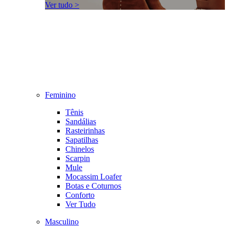
Ver tudo >
Feminino
Tênis
Sandálias
Rasteirinhas
Sapatilhas
Chinelos
Scarpin
Mule
Mocassim Loafer
Botas e Coturnos
Conforto
Ver Tudo
Masculino