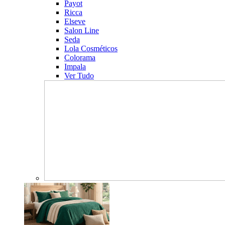
Payot
Ricca
Elseve
Salon Line
Seda
Lola Cosméticos
Colorama
Impala
Ver Tudo