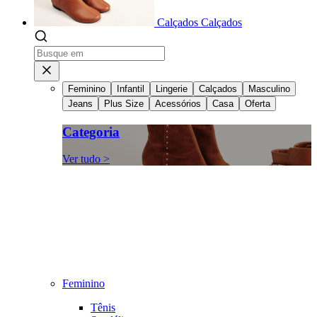
Calçados
Calçados
Feminino
Infantil
Lingerie
Calçados
Masculino
Jeans
Plus Size
Acessórios
Casa
Oferta
Categoria
Ver tudo >
Feminino
Tênis