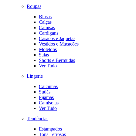
Roupas
Blusas
Calças
Camisas
Cardigans
Casacos e Jaquetas
Vestidos e Macacões
Moletons
Saias
Shorts e Bermudas
Ver Tudo
Lingerie
Calcinhas
Sutiãs
Pijamas
Camisolas
Ver Tudo
Tendências
Estampados
Tons Terrosos