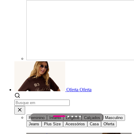
Oferta
Oferta
Feminino
Infantil
Lingerie
Calçados
Masculino
1
2
3
4
5
Jeans
Plus Size
Acessórios
Casa
Oferta