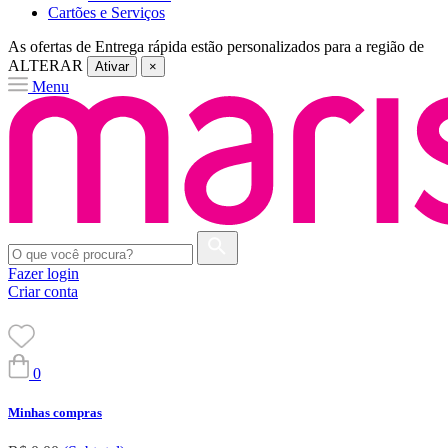
Cartões e Serviços
As ofertas de
Entrega rápida
estão personalizados para a região de
ALTERAR
Ativar
×
Menu
Fazer login
Criar conta
0
Minhas compras