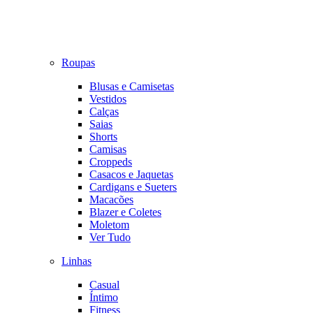
Roupas
Blusas e Camisetas
Vestidos
Calças
Saias
Shorts
Camisas
Croppeds
Casacos e Jaquetas
Cardigans e Sueters
Macacões
Blazer e Coletes
Moletom
Ver Tudo
Linhas
Casual
Íntimo
Fitness