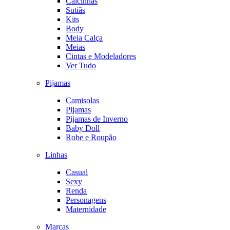
Calcinhas
Sutiãs
Kits
Body
Meia Calça
Meias
Cintas e Modeladores
Ver Tudo
Pijamas
Camisolas
Pijamas
Pijamas de Inverno
Baby Doll
Robe e Roupão
Linhas
Casual
Sexy
Renda
Personagens
Maternidade
Marcas