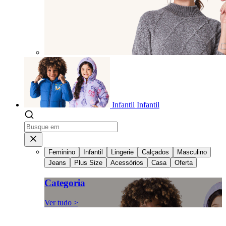
Infantil
Infantil
Feminino
Infantil
Lingerie
Calçados
Masculino
Jeans
Plus Size
Acessórios
Casa
Oferta
Categoria
Ver tudo >