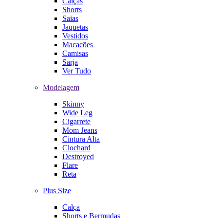
Calças
Shorts
Saias
Jaquetas
Vestidos
Macacões
Camisas
Sarja
Ver Tudo
Modelagem
Skinny
Wide Leg
Cigarrete
Mom Jeans
Cintura Alta
Clochard
Destroyed
Flare
Reta
Plus Size
Calça
Shorts e Bermudas