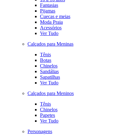
Fantasias
Pijamas
Cuecas e meias
Moda Praia
Acessórios
Ver Tudo
Calçados para Meninas
Tênis
Botas
Chinelos
Sandálias
Sapatilhas
Ver Tudo
Calçados para Meninos
Tênis
Chinelos
Papetes
Ver Tudo
Personagens