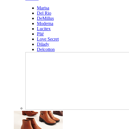
Marisa
Del Rio
DeMillus
Moderna
Lucitex
Plié
Love Secret
Dilady
Delcotton