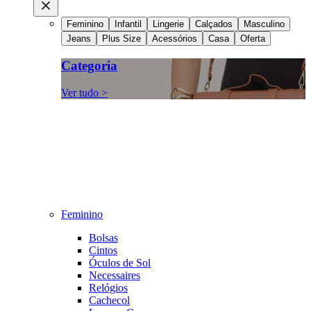
Feminino
Infantil
Lingerie
Calçados
Masculino
Jeans
Plus Size
Acessórios
Casa
Oferta
Categoria
Ver tudo >
Feminino
Bolsas
Cintos
Óculos de Sol
Necessaires
Relógios
Cachecol